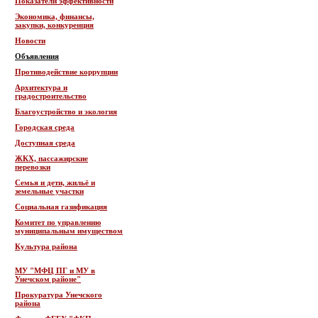
Показатели эффективности
Экономика, финансы,
закупки, конкуренция
Новости
Объявления
Противодействие коррупции
Архитектура и
градостроительство
Благоустройство и экология
Городская среда
Доступная среда
ЖКХ, пассажирские
перевозки
Семья и дети, жильё и
земельные участки
Социальная газификация
Комитет по управлению
муниципальным имуществом
Культура района
МУ "МФЦ ПГ и МУ в
Унечском районе"
Прокуратура Унечского
района