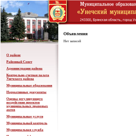
Объявления
Нет записей
О районе
Районный Совет
Администрация района
Контрольно-счетная палата
Унечского района
Муниципальные образования
Нормативные документы
Оценка регулирующего
воздействия проектов
муниципальных правовых
актов
Муниципальные услуги
Муниципальный контроль
Муниципальная служба