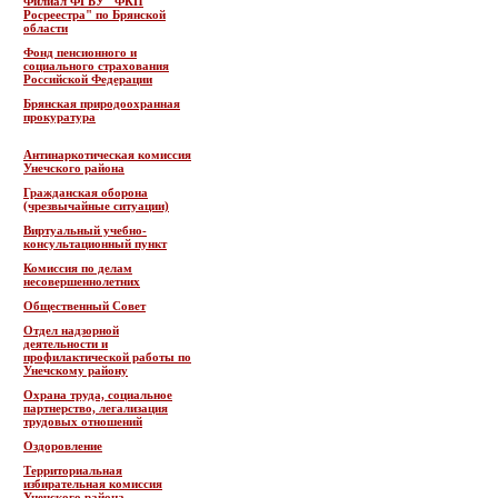
Филиал ФГБУ "ФКП
Росреестра" по Брянской
области
Фонд пенсионного и
социального страхования
Российской Федерации
Брянская природоохранная
прокуратура
Антинаркотическая комиссия
Унечского района
Гражданская оборона
(чрезвычайные ситуации)
Виртуальный учебно-
консультационный пункт
Комиссия по делам
несовершеннолетних
Общественный Совет
Отдел надзорной
деятельности и
профилактической работы по
Унечскому району
Охрана труда, социальное
партнерство, легализация
трудовых отношений
Оздоровление
Территориальная
избирательная комиссия
Унечского района