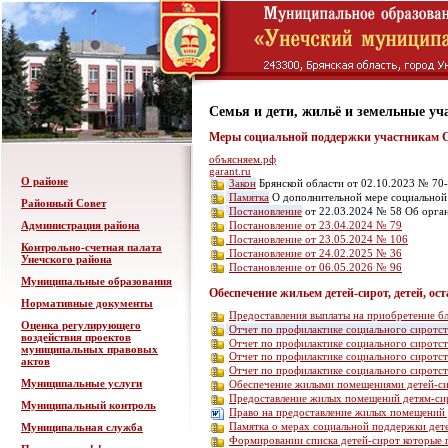
Семья и дети, жильё и земельные уч
Меры социальной поддержки участникам С
объясняем.рф
garant.ru
О районе
Закон
Брянской области от 02.10.2023 № 70-
Памятка
О дополнительной мере социальной
Районный Совет
Постановление
от 22.03.2024 № 58 Об орга
Постановление от 23.04.2024 № 79
Администрация района
Постановление от 23.05.2024 № 106
Контрольно-счетная палата
Постановление от 24.02.2025 № 36
Унечского района
Постановление от 06.05.2026 № 96
Муниципальные образования
Обеспечение жильем детей-сирот, детей, ос
Нормативные документы
Предоставления выплаты на приобретение 
Оценка регулирующего
Отчет по профилактике социального сиротст
воздействия проектов
Отчет по профилактике социального сиротст
муниципальных правовых
Отчет по профилактике социального сиротст
актов
Отчет по профилактике социального сиротст
Муниципальные услуги
Обеспечение жилыми помещениями детей-сир
Предоставление жилых помещений детям-си
Муниципальный контроль
Право на предоставление жилых помещений
Памятка о мерах социальной поддержки дете
Муниципальная служба
Формировании списка детей-сирот которые