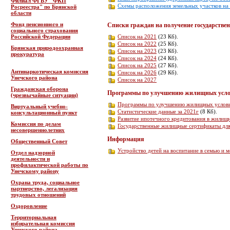
Филиал ФГБУ "ФКП
Схемы расположения земельных участков на
Росреестра" по Брянской
области
Фонд пенсионного и
Списки граждан на получение государств
социального страхования
Российской Федерации
Список на 2021
(23 Кб).
Список на 2022
(25 Кб).
Брянская природоохранная
Список на 2023
(23 Кб).
прокуратура
Список на 2024
(24 Кб).
Список на 2025
(27 Кб).
Антинаркотическая комиссия
Список на 2026
(29 Кб).
Унечского района
Список на 2027
Гражданская оборона
Программы по улучшению жилищных усл
(чрезвычайные ситуации)
Программы по улучшению жилищных услов
Виртуальный учебно-
Статистические данные за 2021г
(8 Кб).
консультационный пункт
Развитие ипотечного кредитования в жилищ
Комиссия по делам
Государственные жилищные сертификаты для
несовершеннолетних
Информация
Общественный Совет
Устройство детей на воспитание в семью и
Отдел надзорной
деятельности и
профилактической работы по
Унечскому району
Охрана труда, социальное
партнерство, легализация
трудовых отношений
Оздоровление
Территориальная
избирательная комиссия
Унечского района