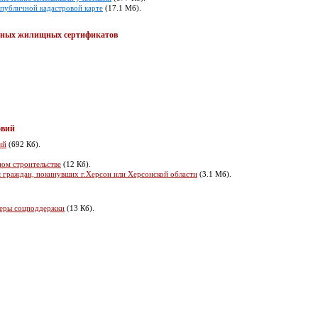
 публичной кадастровой карте
(17.1 Мб).
енных жилищных сертификатов
овий
ий
(692 Кб).
ном строительстве
(12 Кб).
 граждан, покинувших г.Херсон или Херсонской области
(3.1 Мб).
 меры соцподдержки
(13 Кб).