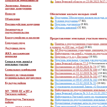
Показатели эффективности
Закон Брянской области от 23.06.2023 №57-
Экономика, финансы,
закупки, конкуренция
Новости
Обеспечение жильем молодых семей
Программа 'Обеспечение жильем молодых с
Объявления
Условия программы
(7 Кб).
Противодействие коррупции
Перечень документов
(8 Кб).
Образцы заявлений
(32 Кб).
Архитектура и
градостроительство
Благоустройство и экология
Предоставление земельных участков много
Городская среда
Памятка о предоставлении гражданам, имеющ
в размере до 450 тыс. рублей
(8 Кб).
Доступная среда
АР Предоставление гражданам, имеющим трёх
Информация для семей с детьми по предост
ЖКХ, пассажирские
перевозки
Перечень з.уч. в д. Песчанка
(18 Кб).
Перечень земельных участков для предоста
Семья и дети, жильё и
Закон Брянской области 77-3
О бесплатном пр
земельные участки
Постановление от 18.04.2024 № 74
(17 Кб).
Социальная газификация
Постановление от 08.12.2020 № 449
(17 Кб)
Постановление от 11.12.2019 № 342
(18 Кб)
Комитет по управлению
Постановление от 07.06.2019 № 163
(17 Кб)
муниципальным имуществом
Постановление от 09.07.2018 № 163
(16 Кб)
Культура района
Постановление от 15.02.2018 № 35
(18 Кб).
О реализации положений Закона «О бесплатн
Информация по предоставлению земельных 
МУ "МФЦ ПГ и МУ в
Закон Брянской области № 3-З от 31.01.2017
Унечском районе"
Информация в Унечской газете по реализаци
Прокуратура Унечского
Информация по предоставлению земельных у
района
Нормативные правовые акты по предоставле
План мероприятий (Дорожная карта) по обе