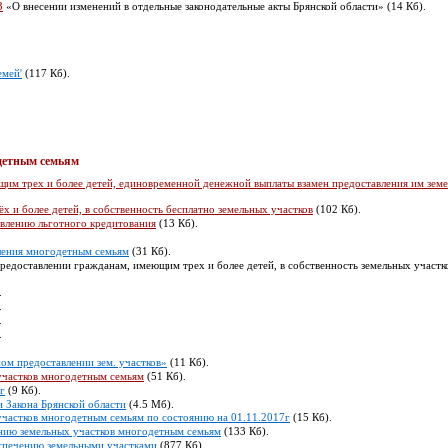
З
«О внесении изменений в отдельные законодательные акты Брянской области» (14 Кб).
емей'
(117 Кб).
детным семьям
им трех и более детей, единовременной денежной выплаты взамен предоставления им земе
 и более детей, в собственность бесплатно земельных участков
(102 Кб).
авлению льготного кредитования
(13 Кб).
вления многодетным семьям
(31 Кб).
едоставлении гражданам, имеющим трех и более детей, в собственность земельных участков
.
.
.
.
ом предоставлении зем. участков»
(11 Кб).
участков многодетным семьям
(51 Кб).
г
(9 Кб).
и Закона Брянской области
(4.5 Мб).
частков многодетным семьям по состоянию на 01.11.2017г
(15 Кб).
нию земельных участков многодетным семьям
(133 Кб).
спечению земельными участками
(877 Кб).