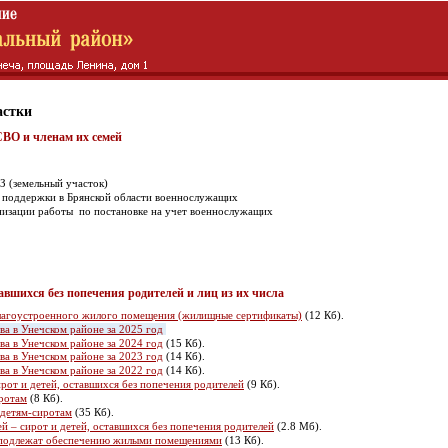
астки
ВО и членам их семей
З (земельный участок)
 поддержки в Брянской области военнослужащих
низации работы по постановке на учет военнослужащих
тавшихся без попечения родителей и лиц из их числа
благоустроенного жилого помещения (жилищные сертификаты)
(12 Кб).
ва в Унечском районе за 2025 год
ва в Унечском районе за 2024 год
(15 Кб).
ва в Унечском районе за 2023 год
(14 Кб).
ва в Унечском районе за 2022 год
(14 Кб).
от и детей, оставшихся без попечения родителей
(9 Кб).
ротам
(8 Кб).
 детям-сиротам
(35 Кб).
й – сирот и детей, оставшихся без попечения родителей
(2.8 Мб).
 подлежат обеспечению жилыми помещениями
(13 Кб).