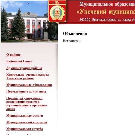
Объявления
Нет записей
О районе
Районный Совет
Администрация района
Контрольно-счетная палата
Унечского района
Муниципальные образования
Нормативные документы
Оценка регулирующего
воздействия проектов
муниципальных правовых
актов
Муниципальные услуги
Муниципальный контроль
Муниципальная служба