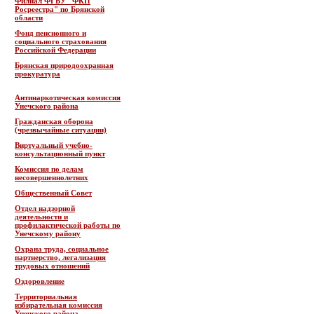
Филиал ФГБУ "ФКП
Росреестра" по Брянской
области
Фонд пенсионного и
социального страхования
Российской Федерации
Брянская природоохранная
прокуратура
Антинаркотическая комиссия
Унечского района
Гражданская оборона
(чрезвычайные ситуации)
Виртуальный учебно-
консультационный пункт
Комиссия по делам
несовершеннолетних
Общественный Совет
Отдел надзорной
деятельности и
профилактической работы по
Унечскому району
Охрана труда, социальное
партнерство, легализация
трудовых отношений
Оздоровление
Территориальная
избирательная комиссия
Унечского района