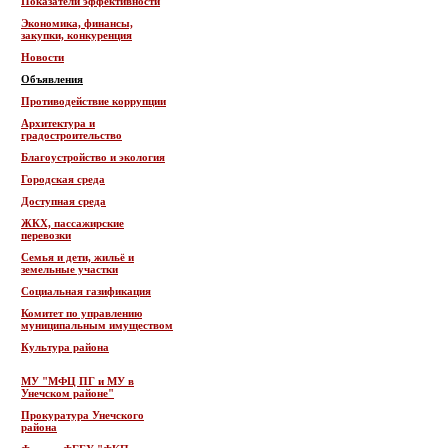
Показатели эффективности
Экономика, финансы,
закупки, конкуренция
Новости
Объявления
Противодействие коррупции
Архитектура и
градостроительство
Благоустройство и экология
Городская среда
Доступная среда
ЖКХ, пассажирские
перевозки
Семья и дети, жильё и
земельные участки
Социальная газификация
Комитет по управлению
муниципальным имуществом
Культура района
МУ "МФЦ ПГ и МУ в
Унечском районе"
Прокуратура Унечского
района