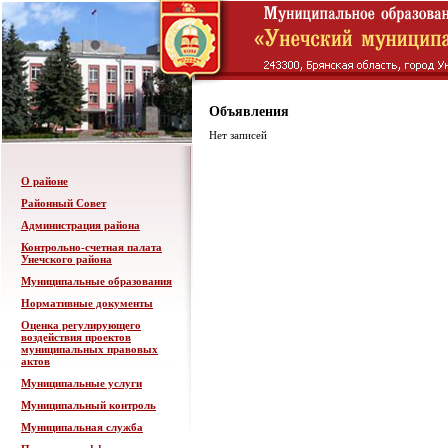
Объявления
Нет записей
О районе
Районный Совет
Администрация района
Контрольно-счетная палата
Унечского района
Муниципальные образования
Нормативные документы
Оценка регулирующего
воздействия проектов
муниципальных правовых
актов
Муниципальные услуги
Муниципальный контроль
Муниципальная служба