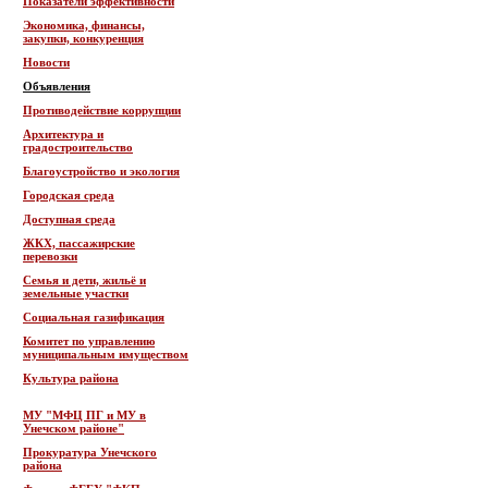
Показатели эффективности
Экономика, финансы,
закупки, конкуренция
Новости
Объявления
Противодействие коррупции
Архитектура и
градостроительство
Благоустройство и экология
Городская среда
Доступная среда
ЖКХ, пассажирские
перевозки
Семья и дети, жильё и
земельные участки
Социальная газификация
Комитет по управлению
муниципальным имуществом
Культура района
МУ "МФЦ ПГ и МУ в
Унечском районе"
Прокуратура Унечского
района