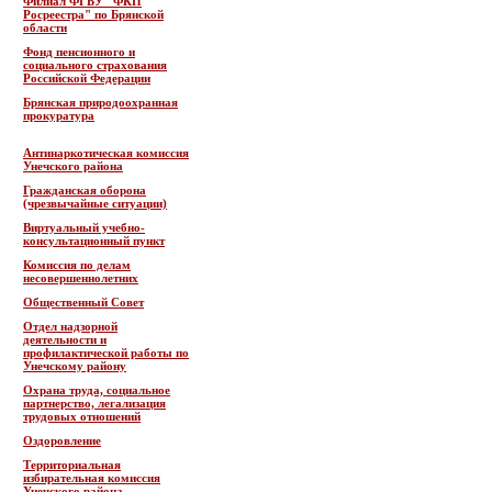
Филиал ФГБУ "ФКП
Росреестра" по Брянской
области
Фонд пенсионного и
социального страхования
Российской Федерации
Брянская природоохранная
прокуратура
Антинаркотическая комиссия
Унечского района
Гражданская оборона
(чрезвычайные ситуации)
Виртуальный учебно-
консультационный пункт
Комиссия по делам
несовершеннолетних
Общественный Совет
Отдел надзорной
деятельности и
профилактической работы по
Унечскому району
Охрана труда, социальное
партнерство, легализация
трудовых отношений
Оздоровление
Территориальная
избирательная комиссия
Унечского района