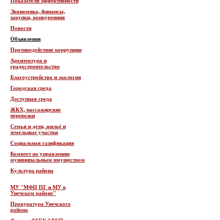
Показатели эффективности
Экономика, финансы,
закупки, конкуренция
Новости
Объявления
Противодействие коррупции
Архитектура и
градостроительство
Благоустройство и экология
Городская среда
Доступная среда
ЖКХ, пассажирские
перевозки
Семья и дети, жильё и
земельные участки
Социальная газификация
Комитет по управлению
муниципальным имуществом
Культура района
МУ "МФЦ ПГ и МУ в
Унечском районе"
Прокуратура Унечского
района