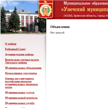
Объявления
Нет записей
О районе
Районный Совет
Администрация района
Контрольно-счетная палата
Унечского района
Муниципальные образования
Нормативные документы
Оценка регулирующего
воздействия проектов
муниципальных правовых
актов
Муниципальные услуги
Муниципальный контроль
Муниципальная служба