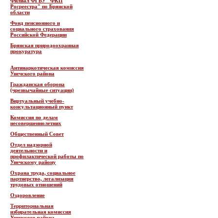
Филиал ФГБУ "ФКП
Росреестра" по Брянской
области
Фонд пенсионного и
социального страхования
Российской Федерации
Брянская природоохранная
прокуратура
Антинаркотическая комиссия
Унечского района
Гражданская оборона
(чрезвычайные ситуации)
Виртуальный учебно-
консультационный пункт
Комиссия по делам
несовершеннолетних
Общественный Совет
Отдел надзорной
деятельности и
профилактической работы по
Унечскому району
Охрана труда, социальное
партнерство, легализация
трудовых отношений
Оздоровление
Территориальная
избирательная комиссия
Унечского района