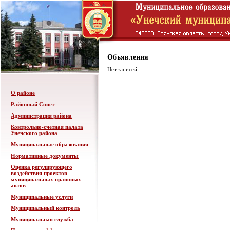
Объявления
Нет записей
О районе
Районный Совет
Администрация района
Контрольно-счетная палата
Унечского района
Муниципальные образования
Нормативные документы
Оценка регулирующего
воздействия проектов
муниципальных правовых
актов
Муниципальные услуги
Муниципальный контроль
Муниципальная служба