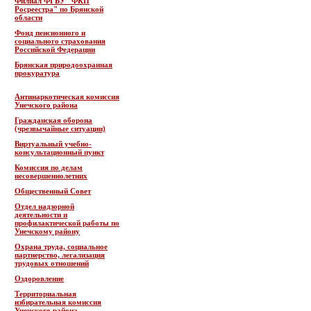
Филиал ФГБУ "ФКП
Росреестра" по Брянской
области
Фонд пенсионного и
социального страхования
Российской Федерации
Брянская природоохранная
прокуратура
Антинаркотическая комиссия
Унечского района
Гражданская оборона
(чрезвычайные ситуации)
Виртуальный учебно-
консультационный пункт
Комиссия по делам
несовершеннолетних
Общественный Совет
Отдел надзорной
деятельности и
профилактической работы по
Унечскому району
Охрана труда, социальное
партнерство, легализация
трудовых отношений
Оздоровление
Территориальная
избирательная комиссия
Унечского района