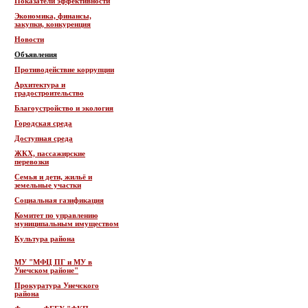
Показатели эффективности
Экономика, финансы,
закупки, конкуренция
Новости
Объявления
Противодействие коррупции
Архитектура и
градостроительство
Благоустройство и экология
Городская среда
Доступная среда
ЖКХ, пассажирские
перевозки
Семья и дети, жильё и
земельные участки
Социальная газификация
Комитет по управлению
муниципальным имуществом
Культура района
МУ "МФЦ ПГ и МУ в
Унечском районе"
Прокуратура Унечского
района