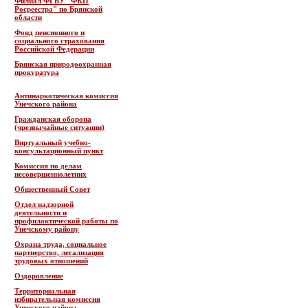
Филиал ФГБУ "ФКП
Росреестра" по Брянской
области
Фонд пенсионного и
социального страхования
Российской Федерации
Брянская природоохранная
прокуратура
Антинаркотическая комиссия
Унечского района
Гражданская оборона
(чрезвычайные ситуации)
Виртуальный учебно-
консультационный пункт
Комиссия по делам
несовершеннолетних
Общественный Совет
Отдел надзорной
деятельности и
профилактической работы по
Унечскому району
Охрана труда, социальное
партнерство, легализация
трудовых отношений
Оздоровление
Территориальная
избирательная комиссия
Унечского района