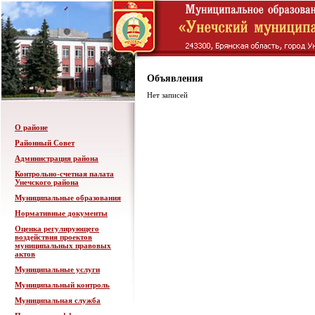
Объявления
Нет записей
О районе
Районный Совет
Администрация района
Контрольно-счетная палата
Унечского района
Муниципальные образования
Нормативные документы
Оценка регулирующего
воздействия проектов
муниципальных правовых
актов
Муниципальные услуги
Муниципальный контроль
Муниципальная служба