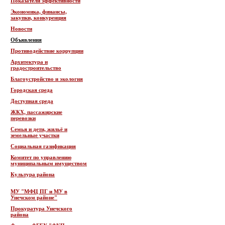
Показатели эффективности
Экономика, финансы,
закупки, конкуренция
Новости
Объявления
Противодействие коррупции
Архитектура и
градостроительство
Благоустройство и экология
Городская среда
Доступная среда
ЖКХ, пассажирские
перевозки
Семья и дети, жильё и
земельные участки
Социальная газификация
Комитет по управлению
муниципальным имуществом
Культура района
МУ "МФЦ ПГ и МУ в
Унечском районе"
Прокуратура Унечского
района