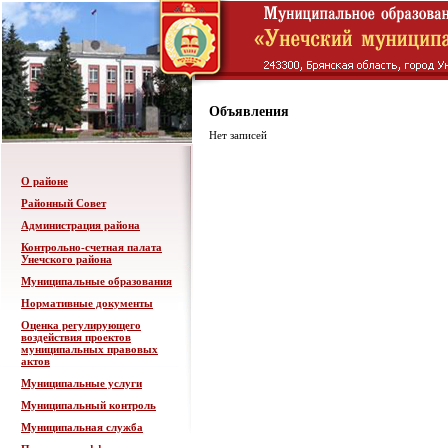
Объявления
Нет записей
О районе
Районный Совет
Администрация района
Контрольно-счетная палата
Унечского района
Муниципальные образования
Нормативные документы
Оценка регулирующего
воздействия проектов
муниципальных правовых
актов
Муниципальные услуги
Муниципальный контроль
Муниципальная служба