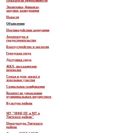
Показатели эффективности
Экономика, финансы,
закупки, конкуренция
Новости
Объявления
Противодействие коррупции
Архитектура и
градостроительство
Благоустройство и экология
Городская среда
Доступная среда
ЖКХ, пассажирские
перевозки
Семья и дети, жильё и
земельные участки
Социальная газификация
Комитет по управлению
муниципальным имуществом
Культура района
МУ "МФЦ ПГ и МУ в
Унечском районе"
Прокуратура Унечского
района