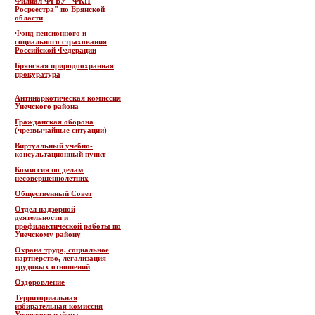
Филиал ФГБУ "ФКП
Росреестра" по Брянской
области
Фонд пенсионного и
социального страхования
Российской Федерации
Брянская природоохранная
прокуратура
Антинаркотическая комиссия
Унечского района
Гражданская оборона
(чрезвычайные ситуации)
Виртуальный учебно-
консультационный пункт
Комиссия по делам
несовершеннолетних
Общественный Совет
Отдел надзорной
деятельности и
профилактической работы по
Унечскому району
Охрана труда, социальное
партнерство, легализация
трудовых отношений
Оздоровление
Территориальная
избирательная комиссия
Унечского района