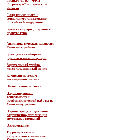
Филиал ФГБУ "ФКП
Росреестра" по Брянской
области
Фонд пенсионного и
социального страхования
Российской Федерации
Брянская природоохранная
прокуратура
Антинаркотическая комиссия
Унечского района
Гражданская оборона
(чрезвычайные ситуации)
Виртуальный учебно-
консультационный пункт
Комиссия по делам
несовершеннолетних
Общественный Совет
Отдел надзорной
деятельности и
профилактической работы по
Унечскому району
Охрана труда, социальное
партнерство, легализация
трудовых отношений
Оздоровление
Территориальная
избирательная комиссия
Унечского района