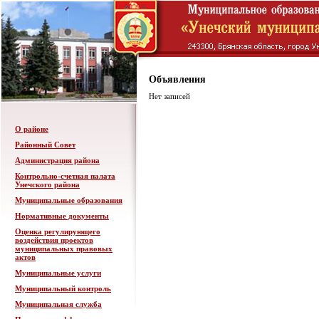
Объявления
Нет записей
О районе
Районный Совет
Администрация района
Контрольно-счетная палата
Унечского района
Муниципальные образования
Нормативные документы
Оценка регулирующего
воздействия проектов
муниципальных правовых
актов
Муниципальные услуги
Муниципальный контроль
Муниципальная служба