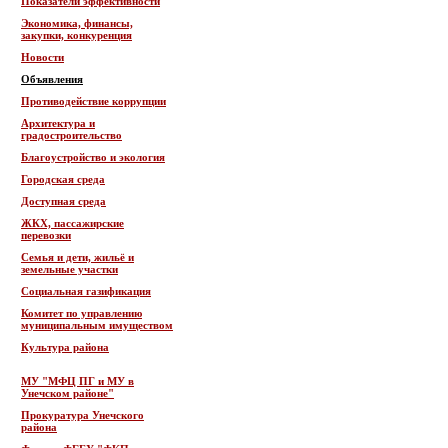
Показатели эффективности
Экономика, финансы,
закупки, конкуренция
Новости
Объявления
Противодействие коррупции
Архитектура и
градостроительство
Благоустройство и экология
Городская среда
Доступная среда
ЖКХ, пассажирские
перевозки
Семья и дети, жильё и
земельные участки
Социальная газификация
Комитет по управлению
муниципальным имуществом
Культура района
МУ "МФЦ ПГ и МУ в
Унечском районе"
Прокуратура Унечского
района