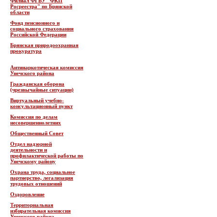
Филиал ФГБУ "ФКП
Росреестра" по Брянской
области
Фонд пенсионного и
социального страхования
Российской Федерации
Брянская природоохранная
прокуратура
Антинаркотическая комиссия
Унечского района
Гражданская оборона
(чрезвычайные ситуации)
Виртуальный учебно-
консультационный пункт
Комиссия по делам
несовершеннолетних
Общественный Совет
Отдел надзорной
деятельности и
профилактической работы по
Унечскому району
Охрана труда, социальное
партнерство, легализация
трудовых отношений
Оздоровление
Территориальная
избирательная комиссия
Унечского района