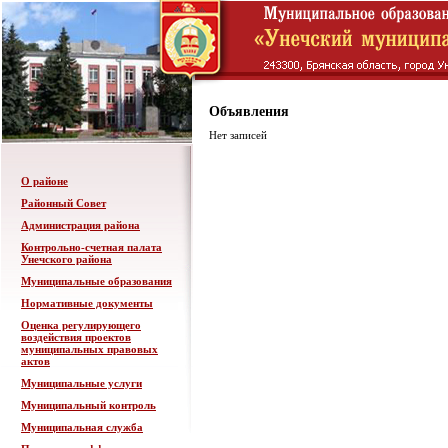
Объявления
Нет записей
О районе
Районный Совет
Администрация района
Контрольно-счетная палата
Унечского района
Муниципальные образования
Нормативные документы
Оценка регулирующего
воздействия проектов
муниципальных правовых
актов
Муниципальные услуги
Муниципальный контроль
Муниципальная служба