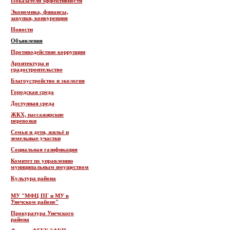
Показатели эффективности
Экономика, финансы,
закупки, конкуренция
Новости
Объявления
Противодействие коррупции
Архитектура и
градостроительство
Благоустройство и экология
Городская среда
Доступная среда
ЖКХ, пассажирские
перевозки
Семья и дети, жильё и
земельные участки
Социальная газификация
Комитет по управлению
муниципальным имуществом
Культура района
МУ "МФЦ ПГ и МУ в
Унечском районе"
Прокуратура Унечского
района