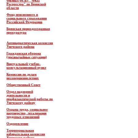
Филиал ФГБУ "ФКП
Росреестра" по Брянской
области
Фонд пенсионного и
социального страхования
Российской Федерации
Брянская природоохранная
прокуратура
Антинаркотическая комиссия
Унечского района
Гражданская оборона
(чрезвычайные ситуации)
Виртуальный учебно-
консультационный пункт
Комиссия по делам
несовершеннолетних
Общественный Совет
Отдел надзорной
деятельности и
профилактической работы по
Унечскому району
Охрана труда, социальное
партнерство, легализация
трудовых отношений
Оздоровление
Территориальная
избирательная комиссия
Унечского района