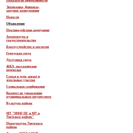
Показатели эффективности
Экономика, финансы,
закупки, конкуренция
Новости
Объявления
Противодействие коррупции
Архитектура и
градостроительство
Благоустройство и экология
Городская среда
Доступная среда
ЖКХ, пассажирские
перевозки
Семья и дети, жильё и
земельные участки
Социальная газификация
Комитет по управлению
муниципальным имуществом
Культура района
МУ "МФЦ ПГ и МУ в
Унечском районе"
Прокуратура Унечского
района