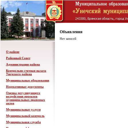
Объявления
Нет записей
О районе
Районный Совет
Администрация района
Контрольно-счетная палата
Унечского района
Муниципальные образования
Нормативные документы
Оценка регулирующего
воздействия проектов
муниципальных правовых
актов
Муниципальные услуги
Муниципальный контроль
Муниципальная служба