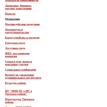
Показатели эффективности
Экономика, финансы,
закупки, конкуренция
Новости
Объявления
Противодействие коррупции
Архитектура и
градостроительство
Благоустройство и экология
Городская среда
Доступная среда
ЖКХ, пассажирские
перевозки
Семья и дети, жильё и
земельные участки
Социальная газификация
Комитет по управлению
муниципальным имуществом
Культура района
МУ "МФЦ ПГ и МУ в
Унечском районе"
Прокуратура Унечского
района