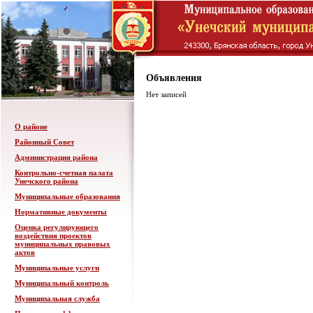
Объявления
Нет записей
О районе
Районный Совет
Администрация района
Контрольно-счетная палата
Унечского района
Муниципальные образования
Нормативные документы
Оценка регулирующего
воздействия проектов
муниципальных правовых
актов
Муниципальные услуги
Муниципальный контроль
Муниципальная служба