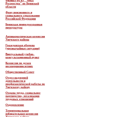
Филиал ФГБУ "ФКП
Росреестра" по Брянской
области
Фонд пенсионного и
социального страхования
Российской Федерации
Брянская природоохранная
прокуратура
Антинаркотическая комиссия
Унечского района
Гражданская оборона
(чрезвычайные ситуации)
Виртуальный учебно-
консультационный пункт
Комиссия по делам
несовершеннолетних
Общественный Совет
Отдел надзорной
деятельности и
профилактической работы по
Унечскому району
Охрана труда, социальное
партнерство, легализация
трудовых отношений
Оздоровление
Территориальная
избирательная комиссия
Унечского района