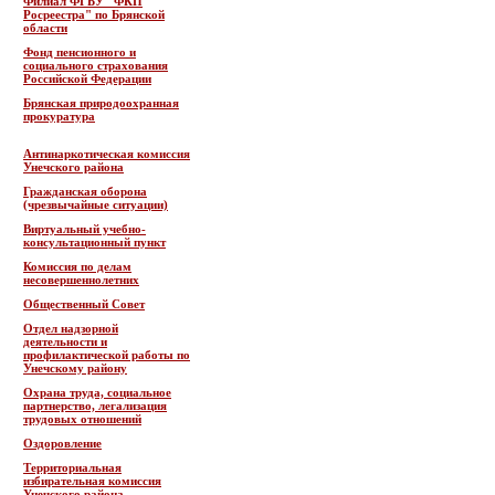
Филиал ФГБУ "ФКП
Росреестра" по Брянской
области
Фонд пенсионного и
социального страхования
Российской Федерации
Брянская природоохранная
прокуратура
Антинаркотическая комиссия
Унечского района
Гражданская оборона
(чрезвычайные ситуации)
Виртуальный учебно-
консультационный пункт
Комиссия по делам
несовершеннолетних
Общественный Совет
Отдел надзорной
деятельности и
профилактической работы по
Унечскому району
Охрана труда, социальное
партнерство, легализация
трудовых отношений
Оздоровление
Территориальная
избирательная комиссия
Унечского района