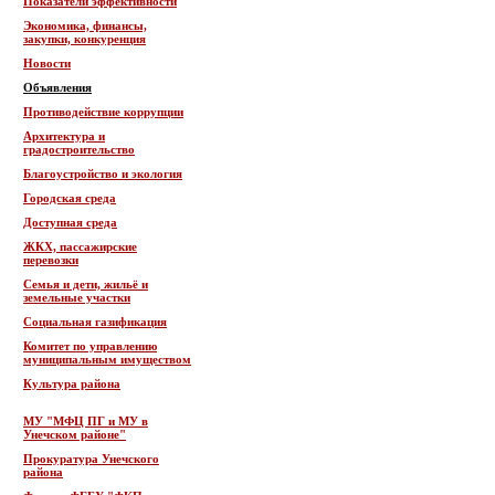
Показатели эффективности
Экономика, финансы,
закупки, конкуренция
Новости
Объявления
Противодействие коррупции
Архитектура и
градостроительство
Благоустройство и экология
Городская среда
Доступная среда
ЖКХ, пассажирские
перевозки
Семья и дети, жильё и
земельные участки
Социальная газификация
Комитет по управлению
муниципальным имуществом
Культура района
МУ "МФЦ ПГ и МУ в
Унечском районе"
Прокуратура Унечского
района