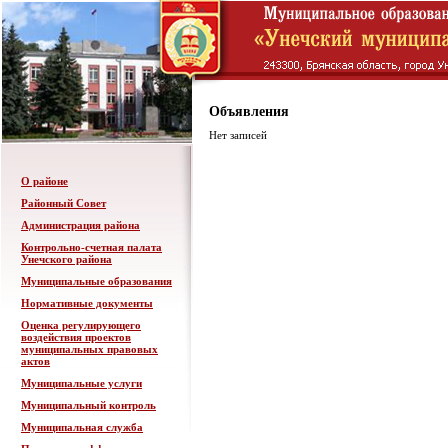
Объявления
Нет записей
О районе
Районный Совет
Администрация района
Контрольно-счетная палата
Унечского района
Муниципальные образования
Нормативные документы
Оценка регулирующего
воздействия проектов
муниципальных правовых
актов
Муниципальные услуги
Муниципальный контроль
Муниципальная служба