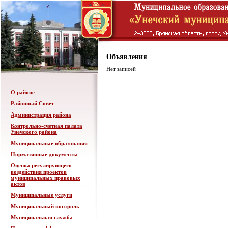
Объявления
Нет записей
О районе
Районный Совет
Администрация района
Контрольно-счетная палата
Унечского района
Муниципальные образования
Нормативные документы
Оценка регулирующего
воздействия проектов
муниципальных правовых
актов
Муниципальные услуги
Муниципальный контроль
Муниципальная служба