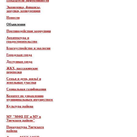
Показатели эффективности
Экономика, финансы,
закупки, конкуренция
Новости
Объявления
Противодействие коррупции
Архитектура и
градостроительство
Благоустройство и экология
Городская среда
Доступная среда
ЖКХ, пассажирские
перевозки
Семья и дети, жильё и
земельные участки
Социальная газификация
Комитет по управлению
муниципальным имуществом
Культура района
МУ "МФЦ ПГ и МУ в
Унечском районе"
Прокуратура Унечского
района