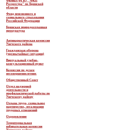
Филиал ФГБУ "ФКП
Росреестра" по Брянской
области
Фонд пенсионного и
социального страхования
Российской Федерации
Брянская природоохранная
прокуратура
Антинаркотическая комиссия
Унечского района
Гражданская оборона
(чрезвычайные ситуации)
Виртуальный учебно-
консультационный пункт
Комиссия по делам
несовершеннолетних
Общественный Совет
Отдел надзорной
деятельности и
профилактической работы по
Унечскому району
Охрана труда, социальное
партнерство, легализация
трудовых отношений
Оздоровление
Территориальная
избирательная комиссия
Унечского района