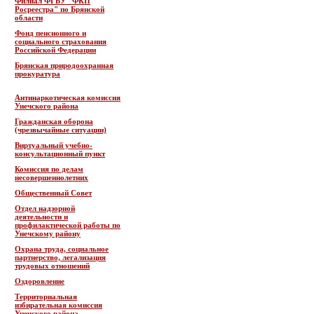
Филиал ФГБУ "ФКП
Росреестра" по Брянской
области
Фонд пенсионного и
социального страхования
Российской Федерации
Брянская природоохранная
прокуратура
Антинаркотическая комиссия
Унечского района
Гражданская оборона
(чрезвычайные ситуации)
Виртуальный учебно-
консультационный пункт
Комиссия по делам
несовершеннолетних
Общественный Совет
Отдел надзорной
деятельности и
профилактической работы по
Унечскому району
Охрана труда, социальное
партнерство, легализация
трудовых отношений
Оздоровление
Территориальная
избирательная комиссия
Унечского района