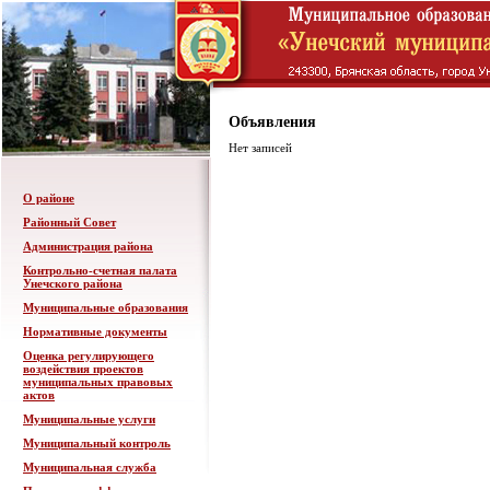
Объявления
Нет записей
О районе
Районный Совет
Администрация района
Контрольно-счетная палата
Унечского района
Муниципальные образования
Нормативные документы
Оценка регулирующего
воздействия проектов
муниципальных правовых
актов
Муниципальные услуги
Муниципальный контроль
Муниципальная служба