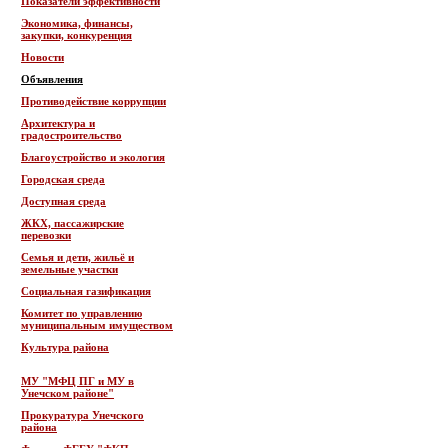
Показатели эффективности
Экономика, финансы,
закупки, конкуренция
Новости
Объявления
Противодействие коррупции
Архитектура и
градостроительство
Благоустройство и экология
Городская среда
Доступная среда
ЖКХ, пассажирские
перевозки
Семья и дети, жильё и
земельные участки
Социальная газификация
Комитет по управлению
муниципальным имуществом
Культура района
МУ "МФЦ ПГ и МУ в
Унечском районе"
Прокуратура Унечского
района