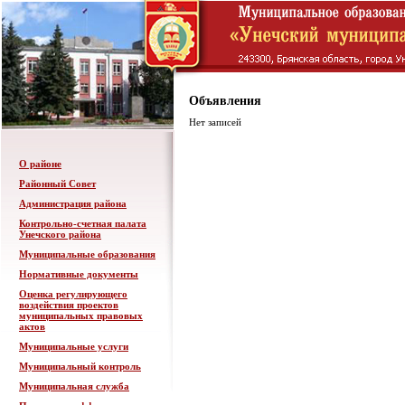
Объявления
Нет записей
О районе
Районный Совет
Администрация района
Контрольно-счетная палата
Унечского района
Муниципальные образования
Нормативные документы
Оценка регулирующего
воздействия проектов
муниципальных правовых
актов
Муниципальные услуги
Муниципальный контроль
Муниципальная служба