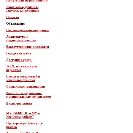
Показатели эффективности
Экономика, финансы,
закупки, конкуренция
Новости
Объявления
Противодействие коррупции
Архитектура и
градостроительство
Благоустройство и экология
Городская среда
Доступная среда
ЖКХ, пассажирские
перевозки
Семья и дети, жильё и
земельные участки
Социальная газификация
Комитет по управлению
муниципальным имуществом
Культура района
МУ "МФЦ ПГ и МУ в
Унечском районе"
Прокуратура Унечского
района