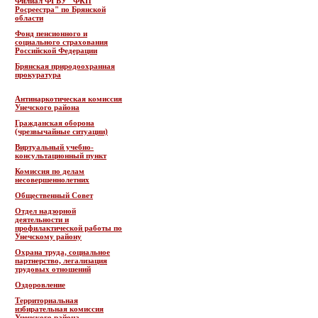
Филиал ФГБУ "ФКП
Росреестра" по Брянской
области
Фонд пенсионного и
социального страхования
Российской Федерации
Брянская природоохранная
прокуратура
Антинаркотическая комиссия
Унечского района
Гражданская оборона
(чрезвычайные ситуации)
Виртуальный учебно-
консультационный пункт
Комиссия по делам
несовершеннолетних
Общественный Совет
Отдел надзорной
деятельности и
профилактической работы по
Унечскому району
Охрана труда, социальное
партнерство, легализация
трудовых отношений
Оздоровление
Территориальная
избирательная комиссия
Унечского района