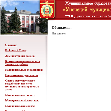
Объявления
Нет записей
О районе
Районный Совет
Администрация района
Контрольно-счетная палата
Унечского района
Муниципальные образования
Нормативные документы
Оценка регулирующего
воздействия проектов
муниципальных правовых
актов
Муниципальные услуги
Муниципальный контроль
Муниципальная служба