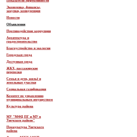
Показатели эффективности
Экономика, финансы,
закупки, конкуренция
Новости
Объявления
Противодействие коррупции
Архитектура и
градостроительство
Благоустройство и экология
Городская среда
Доступная среда
ЖКХ, пассажирские
перевозки
Семья и дети, жильё и
земельные участки
Социальная газификация
Комитет по управлению
муниципальным имуществом
Культура района
МУ "МФЦ ПГ и МУ в
Унечском районе"
Прокуратура Унечского
района