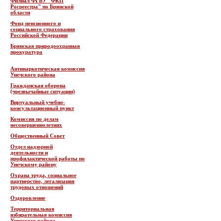
Филиал ФГБУ "ФКП
Росреестра" по Брянской
области
Фонд пенсионного и
социального страхования
Российской Федерации
Брянская природоохранная
прокуратура
Антинаркотическая комиссия
Унечского района
Гражданская оборона
(чрезвычайные ситуации)
Виртуальный учебно-
консультационный пункт
Комиссия по делам
несовершеннолетних
Общественный Совет
Отдел надзорной
деятельности и
профилактической работы по
Унечскому району
Охрана труда, социальное
партнерство, легализация
трудовых отношений
Оздоровление
Территориальная
избирательная комиссия
Унечского района