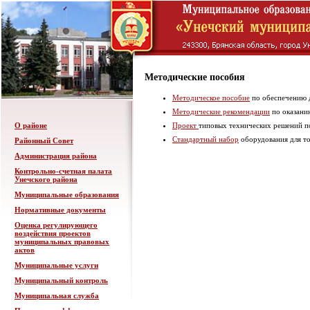
Методические пособия
Методическое пособие
по обеспечению д
Методические рекомендации
по оказани
О районе
Проект
типовых технических решений п
Стандартный набор
оборудования для т
Районный Совет
Администрация района
Контрольно-счетная палата
Унечского района
Муниципальные образования
Нормативные документы
Оценка регулирующего
воздействия проектов
муниципальных правовых
актов
Муниципальные услуги
Муниципальный контроль
Муниципальная служба