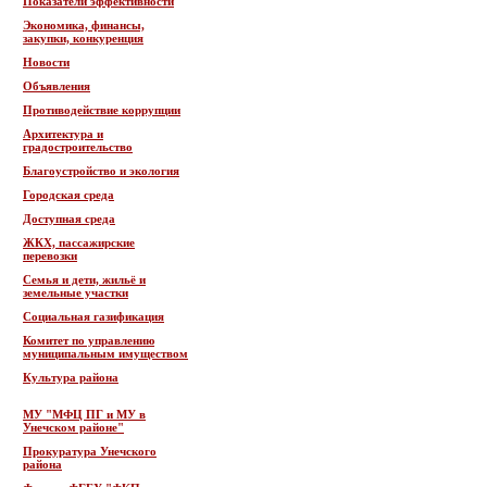
Показатели эффективности
Экономика, финансы,
закупки, конкуренция
Новости
Объявления
Противодействие коррупции
Архитектура и
градостроительство
Благоустройство и экология
Городская среда
Доступная среда
ЖКХ, пассажирские
перевозки
Семья и дети, жильё и
земельные участки
Социальная газификация
Комитет по управлению
муниципальным имуществом
Культура района
МУ "МФЦ ПГ и МУ в
Унечском районе"
Прокуратура Унечского
района