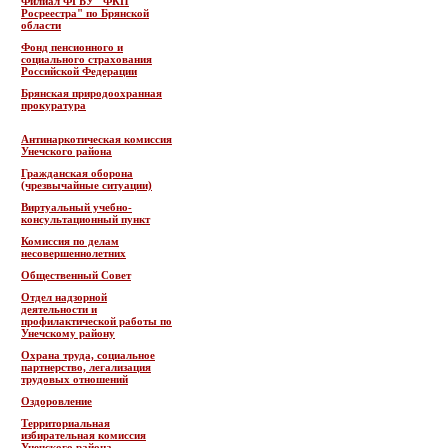
Филиал ФГБУ "ФКП
Росреестра" по Брянской
области
Фонд пенсионного и
социального страхования
Российской Федерации
Брянская природоохранная
прокуратура
Антинаркотическая комиссия
Унечского района
Гражданская оборона
(чрезвычайные ситуации)
Виртуальный учебно-
консультационный пункт
Комиссия по делам
несовершеннолетних
Общественный Совет
Отдел надзорной
деятельности и
профилактической работы по
Унечскому району
Охрана труда, социальное
партнерство, легализация
трудовых отношений
Оздоровление
Территориальная
избирательная комиссия
Унечского района