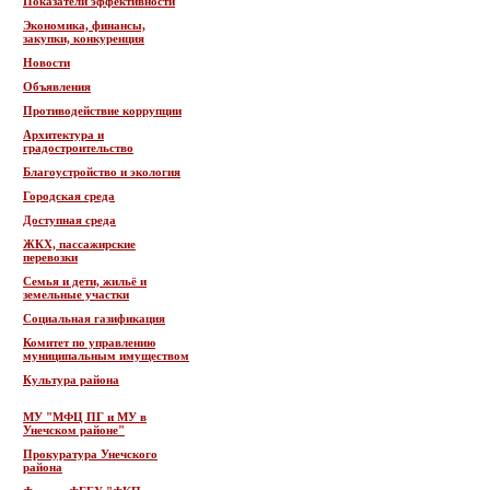
Показатели эффективности
Экономика, финансы,
закупки, конкуренция
Новости
Объявления
Противодействие коррупции
Архитектура и
градостроительство
Благоустройство и экология
Городская среда
Доступная среда
ЖКХ, пассажирские
перевозки
Семья и дети, жильё и
земельные участки
Социальная газификация
Комитет по управлению
муниципальным имуществом
Культура района
МУ "МФЦ ПГ и МУ в
Унечском районе"
Прокуратура Унечского
района