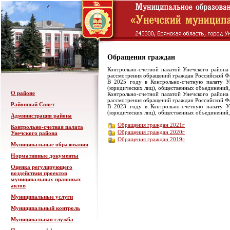
Обращения граждан
Контрольно-счетной палатой Унечского района
рассмотрения обращений граждан Российской Фе
В 2025 году в Контрольно-счетную палату Ун
(юридических лиц), общественных объединений,
О районе
Контрольно-счетной палатой Унечского района
рассмотрения обращений граждан Российской Фе
Районный Совет
В 2023 году в Контрольно-счетную палату Ун
(юридических лиц), общественных объединений,
Администрация района
Обращения граждан 2021г
Контрольно-счетная палата
Обращения граждан 2020г
Унечского района
Обращения граждан 2019г
Муниципальные образования
Нормативные документы
Оценка регулирующего
воздействия проектов
муниципальных правовых
актов
Муниципальные услуги
Муниципальный контроль
Муниципальная служба