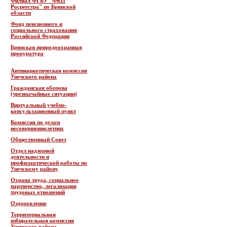
Филиал ФГБУ "ФКП
Росреестра" по Брянской
области
Фонд пенсионного и
социального страхования
Российской Федерации
Брянская природоохранная
прокуратура
Антинаркотическая комиссия
Унечского района
Гражданская оборона
(чрезвычайные ситуации)
Виртуальный учебно-
консультационный пункт
Комиссия по делам
несовершеннолетних
Общественный Совет
Отдел надзорной
деятельности и
профилактической работы по
Унечскому району
Охрана труда, социальное
партнерство, легализация
трудовых отношений
Оздоровление
Территориальная
избирательная комиссия
Унечского района