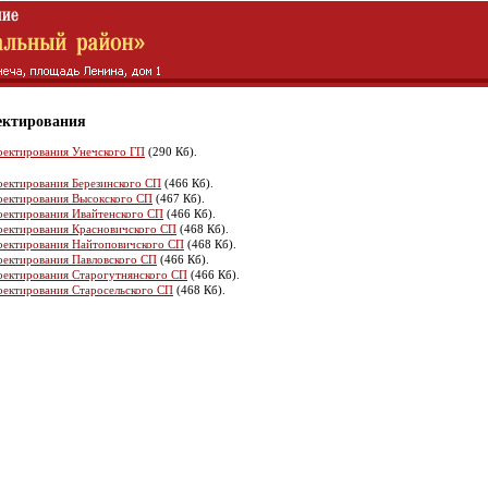
ектирования
оектирования Унечского ГП
(290 Кб).
оектирования Березинского СП
(466 Кб).
оектирования Высокского СП
(467 Кб).
оектирования Ивайтенского СП
(466 Кб).
оектирования Красновичского СП
(468 Кб).
оектирования Найтоповичского СП
(468 Кб).
оектирования Павловского СП
(466 Кб).
оектирования Старогутнянского СП
(466 Кб).
оектирования Старосельского СП
(468 Кб).