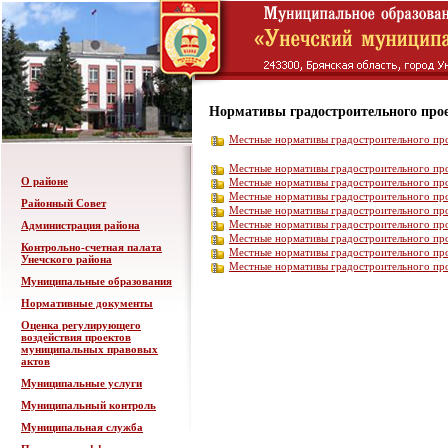
Нормативы градостроительного про
Местные нормативы градостроительного пр
Местные нормативы градостроительного пр
О районе
Местные нормативы градостроительного пр
Местные нормативы градостроительного пр
Районный Совет
Местные нормативы градостроительного пр
Местные нормативы градостроительного пр
Администрация района
Местные нормативы градостроительного пр
Контрольно-счетная палата
Местные нормативы градостроительного пр
Унечского района
Местные нормативы градостроительного пр
Муниципальные образования
Нормативные документы
Оценка регулирующего
воздействия проектов
муниципальных правовых
актов
Муниципальные услуги
Муниципальный контроль
Муниципальная служба