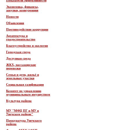
Показатели эффективности
Экономика, финансы,
закупки, конкуренция
Новости
Объявления
Противодействие коррупции
Архитектура и
градостроительство
Благоустройство и экология
Городская среда
Доступная среда
ЖКХ, пассажирские
перевозки
Семья и дети, жильё и
земельные участки
Социальная газификация
Комитет по управлению
муниципальным имуществом
Культура района
МУ "МФЦ ПГ и МУ в
Унечском районе"
Прокуратура Унечского
района