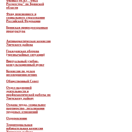
Филиал ФГБУ "ФКП
Росреестра" по Брянской
области
Фонд пенсионного и
социального страхования
Российской Федерации
Брянская природоохранная
прокуратура
Антинаркотическая комиссия
Унечского района
Гражданская оборона
(чрезвычайные ситуации)
Виртуальный учебно-
консультационный пункт
Комиссия по делам
несовершеннолетних
Общественный Совет
Отдел надзорной
деятельности и
профилактической работы по
Унечскому району
Охрана труда, социальное
партнерство, легализация
трудовых отношений
Оздоровление
Территориальная
избирательная комиссия
Унечского района