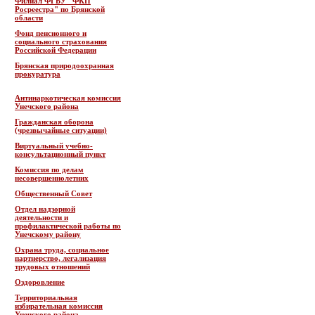
Филиал ФГБУ "ФКП
Росреестра" по Брянской
области
Фонд пенсионного и
социального страхования
Российской Федерации
Брянская природоохранная
прокуратура
Антинаркотическая комиссия
Унечского района
Гражданская оборона
(чрезвычайные ситуации)
Виртуальный учебно-
консультационный пункт
Комиссия по делам
несовершеннолетних
Общественный Совет
Отдел надзорной
деятельности и
профилактической работы по
Унечскому району
Охрана труда, социальное
партнерство, легализация
трудовых отношений
Оздоровление
Территориальная
избирательная комиссия
Унечского района