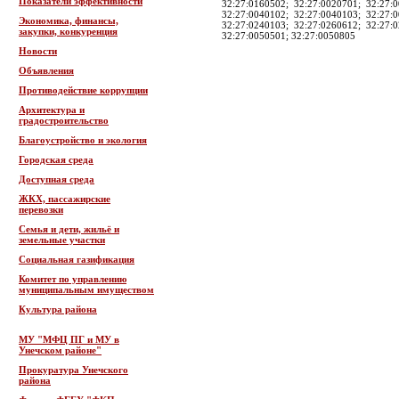
Показатели эффективности
32:27:0160502; 32:27:0020701; 32:27:
32:27:0040102; 32:27:0040103; 32:27:
Экономика, финансы,
32:27:0240103; 32:27:0260612; 32:27:
закупки, конкуренция
32:27:0050501; 32:27:0050805
Новости
Объявления
Противодействие коррупции
Архитектура и
градостроительство
Благоустройство и экология
Городская среда
Доступная среда
ЖКХ, пассажирские
перевозки
Семья и дети, жильё и
земельные участки
Социальная газификация
Комитет по управлению
муниципальным имуществом
Культура района
МУ "МФЦ ПГ и МУ в
Унечском районе"
Прокуратура Унечского
района