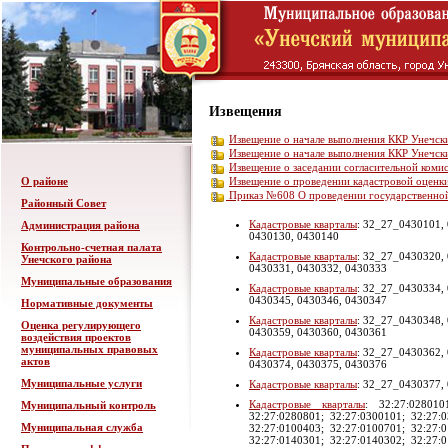
Извещения
Извещение о начале выполнения ККР Унечск
Извещение о начале выполнения ККР Унечск
Извещение о заседании согласительной коми
Извещение о проведении кадастровой оценк
О районе
Приказ №608 О проведении государственной
Районный Совет
Кадастровые кварталы
: 32_27_0430101, 
Администрация района
0430130, 0430140
Контрольно-счетная палата
Кадастровые кварталы
: 32_27_0430320, 
Унечского района
0430331, 0430332, 0430333
Муниципальные образования
Кадастровые кварталы
: 32_27_0430334, 
0430345, 0430346, 0430347
Нормативные документы
Кадастровые кварталы
: 32_27_0430348, 
Оценка регулирующего
0430359, 0430360, 0430361
воздействия проектов
муниципальных правовых
Кадастровые кварталы
: 32_27_0430362, 
актов
0430374, 0430375, 0430376
Муниципальные услуги
Кадастровые кварталы
: 32_27_0430377,
Кадастровые кварталы
: 32:27:028010
Муниципальный контроль
32:27:0280801; 32:27:0300101; 32:27:
Муниципальная служба
32:27:0100403; 32:27:0100701; 32:27:
32:27:0140301; 32:27:0140302; 32:27: