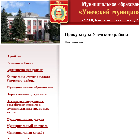
Прокуратура Унечского района
Нет записей
О районе
Районный Совет
Администрация района
Контрольно-счетная палата
Унечского района
Муниципальные образования
Нормативные документы
Оценка регулирующего
воздействия проектов
муниципальных правовых
актов
Муниципальные услуги
Муниципальный контроль
Муниципальная служба