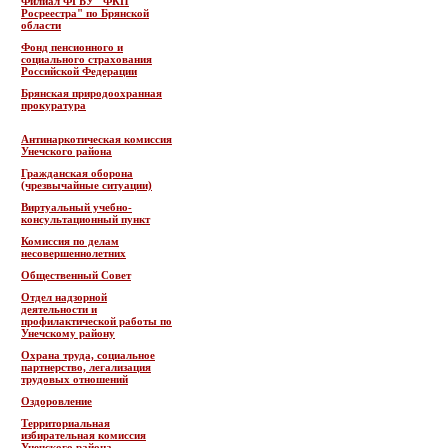
Филиал ФГБУ "ФКП
Росреестра" по Брянской
области
Фонд пенсионного и
социального страхования
Российской Федерации
Брянская природоохранная
прокуратура
Антинаркотическая комиссия
Унечского района
Гражданская оборона
(чрезвычайные ситуации)
Виртуальный учебно-
консультационный пункт
Комиссия по делам
несовершеннолетних
Общественный Совет
Отдел надзорной
деятельности и
профилактической работы по
Унечскому району
Охрана труда, социальное
партнерство, легализация
трудовых отношений
Оздоровление
Территориальная
избирательная комиссия
Унечского района