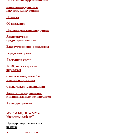
Показатели эффективности
Экономика, финансы,
закупки, конкуренция
Новости
Объявления
Противодействие коррупции
Архитектура и
градостроительство
Благоустройство и экология
Городская среда
Доступная среда
ЖКХ, пассажирские
перевозки
Семья и дети, жильё и
земельные участки
Социальная газификация
Комитет по управлению
муниципальным имуществом
Культура района
МУ "МФЦ ПГ и МУ в
Унечском районе"
Прокуратура Унечского
района