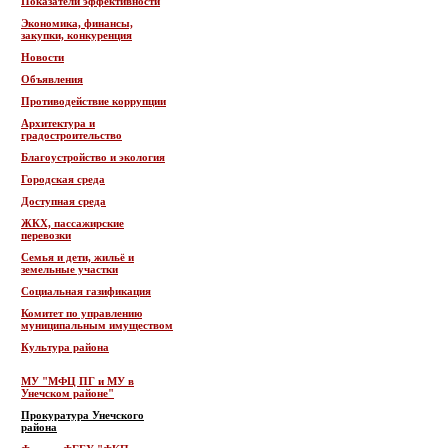
Показатели эффективности
Экономика, финансы,
закупки, конкуренция
Новости
Объявления
Противодействие коррупции
Архитектура и
градостроительство
Благоустройство и экология
Городская среда
Доступная среда
ЖКХ, пассажирские
перевозки
Семья и дети, жильё и
земельные участки
Социальная газификация
Комитет по управлению
муниципальным имуществом
Культура района
МУ "МФЦ ПГ и МУ в
Унечском районе"
Прокуратура Унечского
района