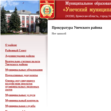
Прокуратура Унечского района
Нет записей
О районе
Районный Совет
Администрация района
Контрольно-счетная палата
Унечского района
Муниципальные образования
Нормативные документы
Оценка регулирующего
воздействия проектов
муниципальных правовых
актов
Муниципальные услуги
Муниципальный контроль
Муниципальная служба