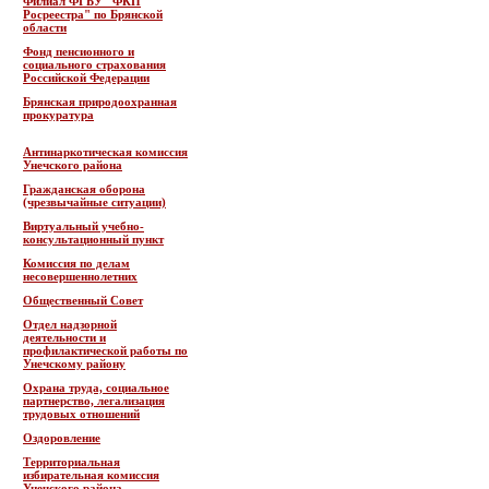
Филиал ФГБУ "ФКП
Росреестра" по Брянской
области
Фонд пенсионного и
социального страхования
Российской Федерации
Брянская природоохранная
прокуратура
Антинаркотическая комиссия
Унечского района
Гражданская оборона
(чрезвычайные ситуации)
Виртуальный учебно-
консультационный пункт
Комиссия по делам
несовершеннолетних
Общественный Совет
Отдел надзорной
деятельности и
профилактической работы по
Унечскому району
Охрана труда, социальное
партнерство, легализация
трудовых отношений
Оздоровление
Территориальная
избирательная комиссия
Унечского района