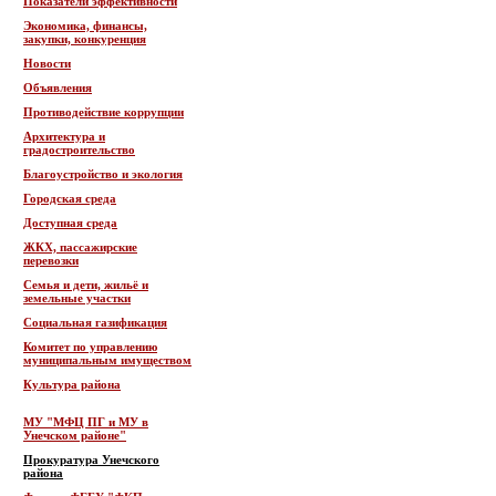
Показатели эффективности
Экономика, финансы,
закупки, конкуренция
Новости
Объявления
Противодействие коррупции
Архитектура и
градостроительство
Благоустройство и экология
Городская среда
Доступная среда
ЖКХ, пассажирские
перевозки
Семья и дети, жильё и
земельные участки
Социальная газификация
Комитет по управлению
муниципальным имуществом
Культура района
МУ "МФЦ ПГ и МУ в
Унечском районе"
Прокуратура Унечского
района