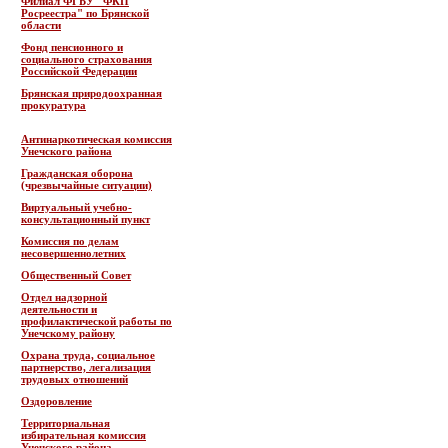
Филиал ФГБУ "ФКП
Росреестра" по Брянской
области
Фонд пенсионного и
социального страхования
Российской Федерации
Брянская природоохранная
прокуратура
Антинаркотическая комиссия
Унечского района
Гражданская оборона
(чрезвычайные ситуации)
Виртуальный учебно-
консультационный пункт
Комиссия по делам
несовершеннолетних
Общественный Совет
Отдел надзорной
деятельности и
профилактической работы по
Унечскому району
Охрана труда, социальное
партнерство, легализация
трудовых отношений
Оздоровление
Территориальная
избирательная комиссия
Унечского района