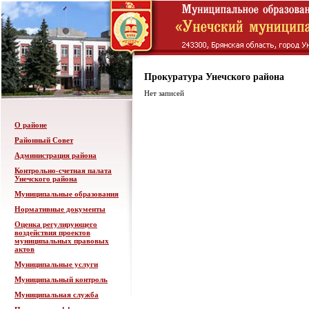
Прокуратура Унечского района
Нет записей
О районе
Районный Совет
Администрация района
Контрольно-счетная палата
Унечского района
Муниципальные образования
Нормативные документы
Оценка регулирующего
воздействия проектов
муниципальных правовых
актов
Муниципальные услуги
Муниципальный контроль
Муниципальная служба