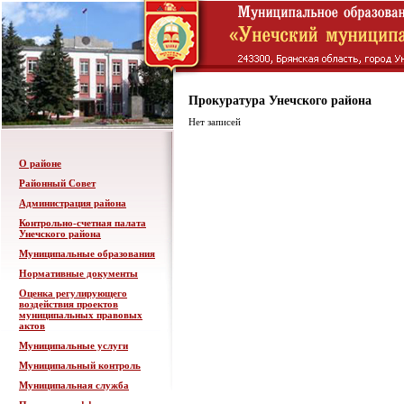
Прокуратура Унечского района
Нет записей
О районе
Районный Совет
Администрация района
Контрольно-счетная палата
Унечского района
Муниципальные образования
Нормативные документы
Оценка регулирующего
воздействия проектов
муниципальных правовых
актов
Муниципальные услуги
Муниципальный контроль
Муниципальная служба