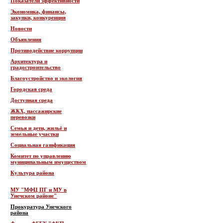
Показатели эффективности
Экономика, финансы,
закупки, конкуренция
Новости
Объявления
Противодействие коррупции
Архитектура и
градостроительство
Благоустройство и экология
Городская среда
Доступная среда
ЖКХ, пассажирские
перевозки
Семья и дети, жильё и
земельные участки
Социальная газификация
Комитет по управлению
муниципальным имуществом
Культура района
МУ "МФЦ ПГ и МУ в
Унечском районе"
Прокуратура Унечского
района