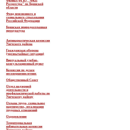
Филиал ФГБУ "ФКП
Росреестра" по Брянской
области
Фонд пенсионного и
социального страхования
Российской Федерации
Брянская природоохранная
прокуратура
Антинаркотическая комиссия
Унечского района
Гражданская оборона
(чрезвычайные ситуации)
Виртуальный учебно-
консультационный пункт
Комиссия по делам
несовершеннолетних
Общественный Совет
Отдел надзорной
деятельности и
профилактической работы по
Унечскому району
Охрана труда, социальное
партнерство, легализация
трудовых отношений
Оздоровление
Территориальная
избирательная комиссия
Унечского района