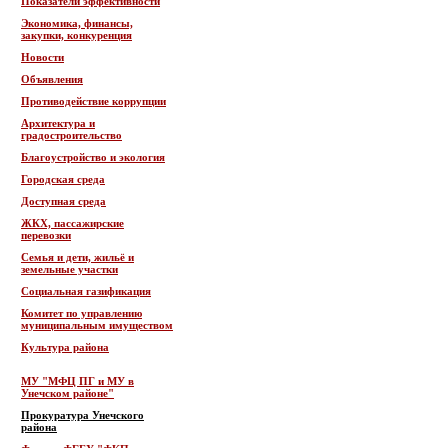
Показатели эффективности
Экономика, финансы,
закупки, конкуренция
Новости
Объявления
Противодействие коррупции
Архитектура и
градостроительство
Благоустройство и экология
Городская среда
Доступная среда
ЖКХ, пассажирские
перевозки
Семья и дети, жильё и
земельные участки
Социальная газификация
Комитет по управлению
муниципальным имуществом
Культура района
МУ "МФЦ ПГ и МУ в
Унечском районе"
Прокуратура Унечского
района