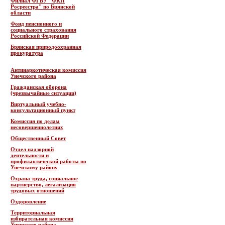
Филиал ФГБУ "ФКП
Росреестра" по Брянской
области
Фонд пенсионного и
социального страхования
Российской Федерации
Брянская природоохранная
прокуратура
Антинаркотическая комиссия
Унечского района
Гражданская оборона
(чрезвычайные ситуации)
Виртуальный учебно-
консультационный пункт
Комиссия по делам
несовершеннолетних
Общественный Совет
Отдел надзорной
деятельности и
профилактической работы по
Унечскому району
Охрана труда, социальное
партнерство, легализация
трудовых отношений
Оздоровление
Территориальная
избирательная комиссия
Унечского района