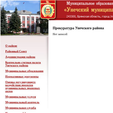
Прокуратура Унечского района
Нет записей
О районе
Районный Совет
Администрация района
Контрольно-счетная палата
Унечского района
Муниципальные образования
Нормативные документы
Оценка регулирующего
воздействия проектов
муниципальных правовых
актов
Муниципальные услуги
Муниципальный контроль
Муниципальная служба