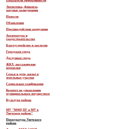
Показатели эффективности
Экономика, финансы,
закупки, конкуренция
Новости
Объявления
Противодействие коррупции
Архитектура и
градостроительство
Благоустройство и экология
Городская среда
Доступная среда
ЖКХ, пассажирские
перевозки
Семья и дети, жильё и
земельные участки
Социальная газификация
Комитет по управлению
муниципальным имуществом
Культура района
МУ "МФЦ ПГ и МУ в
Унечском районе"
Прокуратура Унечского
района