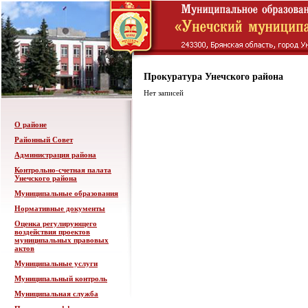
Прокуратура Унечского района
Нет записей
О районе
Районный Совет
Администрация района
Контрольно-счетная палата
Унечского района
Муниципальные образования
Нормативные документы
Оценка регулирующего
воздействия проектов
муниципальных правовых
актов
Муниципальные услуги
Муниципальный контроль
Муниципальная служба