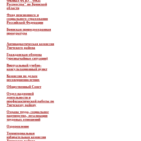
Филиал ФГБУ "ФКП
Росреестра" по Брянской
области
Фонд пенсионного и
социального страхования
Российской Федерации
Брянская природоохранная
прокуратура
Антинаркотическая комиссия
Унечского района
Гражданская оборона
(чрезвычайные ситуации)
Виртуальный учебно-
консультационный пункт
Комиссия по делам
несовершеннолетних
Общественный Совет
Отдел надзорной
деятельности и
профилактической работы по
Унечскому району
Охрана труда, социальное
партнерство, легализация
трудовых отношений
Оздоровление
Территориальная
избирательная комиссия
Унечского района