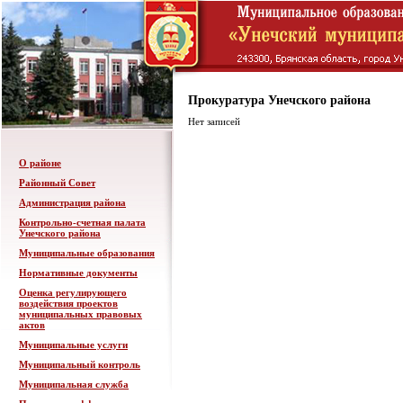
Прокуратура Унечского района
Нет записей
О районе
Районный Совет
Администрация района
Контрольно-счетная палата
Унечского района
Муниципальные образования
Нормативные документы
Оценка регулирующего
воздействия проектов
муниципальных правовых
актов
Муниципальные услуги
Муниципальный контроль
Муниципальная служба