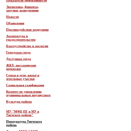
Показатели эффективности
Экономика, финансы,
закупки, конкуренция
Новости
Объявления
Противодействие коррупции
Архитектура и
градостроительство
Благоустройство и экология
Городская среда
Доступная среда
ЖКХ, пассажирские
перевозки
Семья и дети, жильё и
земельные участки
Социальная газификация
Комитет по управлению
муниципальным имуществом
Культура района
МУ "МФЦ ПГ и МУ в
Унечском районе"
Прокуратура Унечского
района