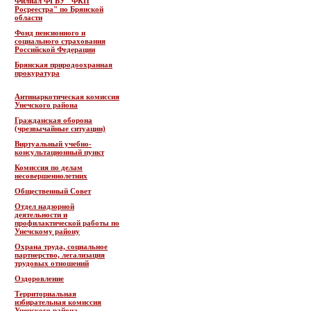
Филиал ФГБУ "ФКП
Росреестра" по Брянской
области
Фонд пенсионного и
социального страхования
Российской Федерации
Брянская природоохранная
прокуратура
Антинаркотическая комиссия
Унечского района
Гражданская оборона
(чрезвычайные ситуации)
Виртуальный учебно-
консультационный пункт
Комиссия по делам
несовершеннолетних
Общественный Совет
Отдел надзорной
деятельности и
профилактической работы по
Унечскому району
Охрана труда, социальное
партнерство, легализация
трудовых отношений
Оздоровление
Территориальная
избирательная комиссия
Унечского района