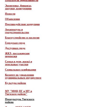
Показатели эффективности
Экономика, финансы,
закупки, конкуренция
Новости
Объявления
Противодействие коррупции
Архитектура и
градостроительство
Благоустройство и экология
Городская среда
Доступная среда
ЖКХ, пассажирские
перевозки
Семья и дети, жильё и
земельные участки
Социальная газификация
Комитет по управлению
муниципальным имуществом
Культура района
МУ "МФЦ ПГ и МУ в
Унечском районе"
Прокуратура Унечского
района