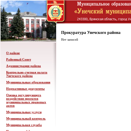
Прокуратура Унечского района
Нет записей
О районе
Районный Совет
Администрация района
Контрольно-счетная палата
Унечского района
Муниципальные образования
Нормативные документы
Оценка регулирующего
воздействия проектов
муниципальных правовых
актов
Муниципальные услуги
Муниципальный контроль
Муниципальная служба