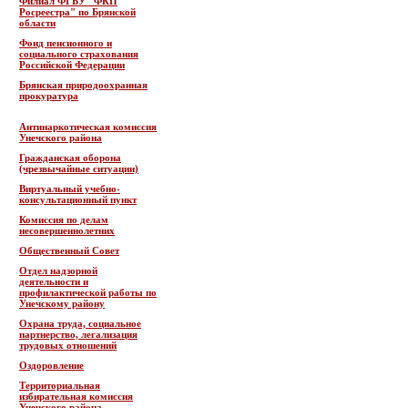
Филиал ФГБУ "ФКП
Росреестра" по Брянской
области
Фонд пенсионного и
социального страхования
Российской Федерации
Брянская природоохранная
прокуратура
Антинаркотическая комиссия
Унечского района
Гражданская оборона
(чрезвычайные ситуации)
Виртуальный учебно-
консультационный пункт
Комиссия по делам
несовершеннолетних
Общественный Совет
Отдел надзорной
деятельности и
профилактической работы по
Унечскому району
Охрана труда, социальное
партнерство, легализация
трудовых отношений
Оздоровление
Территориальная
избирательная комиссия
Унечского района