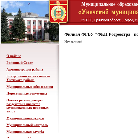
Филиал ФГБУ "ФКП Росреестра" по
Нет записей
О районе
Районный Совет
Администрация района
Контрольно-счетная палата
Унечского района
Муниципальные образования
Нормативные документы
Оценка регулирующего
воздействия проектов
муниципальных правовых
актов
Муниципальные услуги
Муниципальный контроль
Муниципальная служба