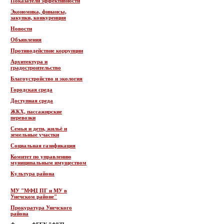
Показатели эффективности
Экономика, финансы,
закупки, конкуренция
Новости
Объявления
Противодействие коррупции
Архитектура и
градостроительство
Благоустройство и экология
Городская среда
Доступная среда
ЖКХ, пассажирские
перевозки
Семья и дети, жильё и
земельные участки
Социальная газификация
Комитет по управлению
муниципальным имуществом
Культура района
МУ "МФЦ ПГ и МУ в
Унечском районе"
Прокуратура Унечского
района