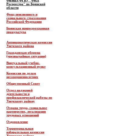
Филиал ФГБУ "ФКП
Росреестра" по Брянской
области
Фонд пенсионного и
социального страхования
Российской Федерации
Брянская природоохранная
прокуратура
Антинаркотическая комиссия
Унечского района
Гражданская оборона
(чрезвычайные ситуации)
Виртуальный учебно-
консультационный пункт
Комиссия по делам
несовершеннолетних
Общественный Совет
Отдел надзорной
деятельности и
профилактической работы по
Унечскому району
Охрана труда, социальное
партнерство, легализация
трудовых отношений
Оздоровление
Территориальная
избирательная комиссия
Унечского района