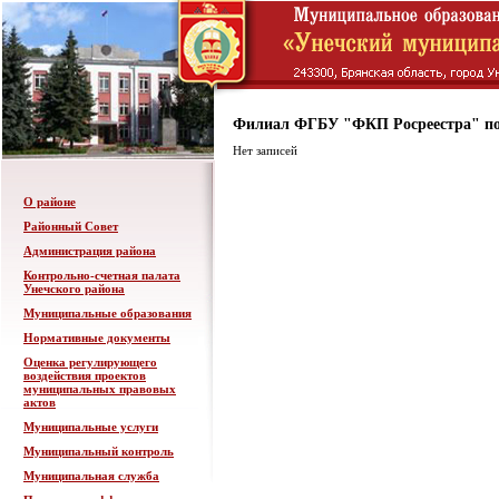
Филиал ФГБУ "ФКП Росреестра" по
Нет записей
О районе
Районный Совет
Администрация района
Контрольно-счетная палата
Унечского района
Муниципальные образования
Нормативные документы
Оценка регулирующего
воздействия проектов
муниципальных правовых
актов
Муниципальные услуги
Муниципальный контроль
Муниципальная служба