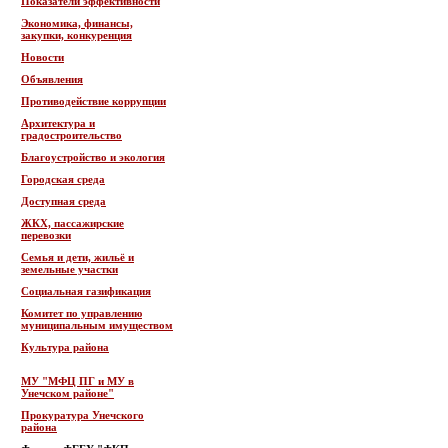
Показатели эффективности
Экономика, финансы,
закупки, конкуренция
Новости
Объявления
Противодействие коррупции
Архитектура и
градостроительство
Благоустройство и экология
Городская среда
Доступная среда
ЖКХ, пассажирские
перевозки
Семья и дети, жильё и
земельные участки
Социальная газификация
Комитет по управлению
муниципальным имуществом
Культура района
МУ "МФЦ ПГ и МУ в
Унечском районе"
Прокуратура Унечского
района