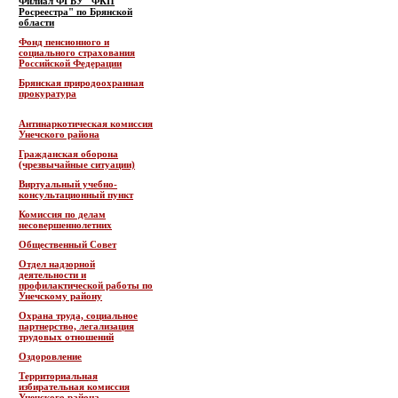
Филиал ФГБУ "ФКП
Росреестра" по Брянской
области
Фонд пенсионного и
социального страхования
Российской Федерации
Брянская природоохранная
прокуратура
Антинаркотическая комиссия
Унечского района
Гражданская оборона
(чрезвычайные ситуации)
Виртуальный учебно-
консультационный пункт
Комиссия по делам
несовершеннолетних
Общественный Совет
Отдел надзорной
деятельности и
профилактической работы по
Унечскому району
Охрана труда, социальное
партнерство, легализация
трудовых отношений
Оздоровление
Территориальная
избирательная комиссия
Унечского района