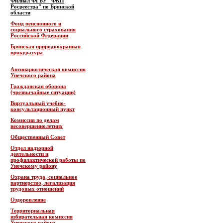
Филиал ФГБУ "ФКП
Росреестра" по Брянской
области
Фонд пенсионного и
социального страхования
Российской Федерации
Брянская природоохранная
прокуратура
Антинаркотическая комиссия
Унечского района
Гражданская оборона
(чрезвычайные ситуации)
Виртуальный учебно-
консультационный пункт
Комиссия по делам
несовершеннолетних
Общественный Совет
Отдел надзорной
деятельности и
профилактической работы по
Унечскому району
Охрана труда, социальное
партнерство, легализация
трудовых отношений
Оздоровление
Территориальная
избирательная комиссия
Унечского района