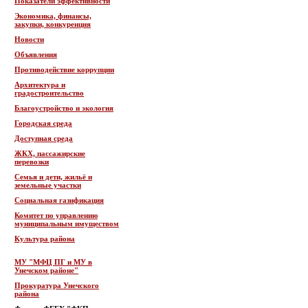
Показатели эффективности
Экономика, финансы,
закупки, конкуренция
Новости
Объявления
Противодействие коррупции
Архитектура и
градостроительство
Благоустройство и экология
Городская среда
Доступная среда
ЖКХ, пассажирские
перевозки
Семья и дети, жильё и
земельные участки
Социальная газификация
Комитет по управлению
муниципальным имуществом
Культура района
МУ "МФЦ ПГ и МУ в
Унечском районе"
Прокуратура Унечского
района