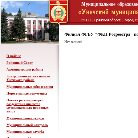
Филиал ФГБУ "ФКП Росреестра" по
Нет записей
О районе
Районный Совет
Администрация района
Контрольно-счетная палата
Унечского района
Муниципальные образования
Нормативные документы
Оценка регулирующего
воздействия проектов
муниципальных правовых
актов
Муниципальные услуги
Муниципальный контроль
Муниципальная служба