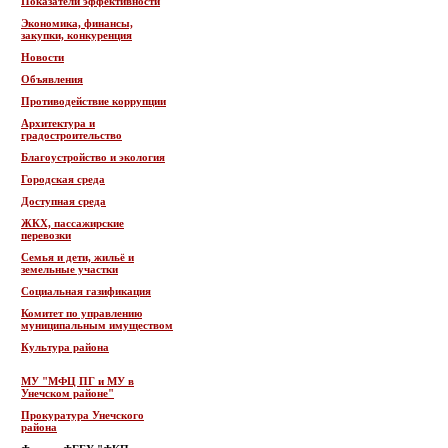
Показатели эффективности
Экономика, финансы,
закупки, конкуренция
Новости
Объявления
Противодействие коррупции
Архитектура и
градостроительство
Благоустройство и экология
Городская среда
Доступная среда
ЖКХ, пассажирские
перевозки
Семья и дети, жильё и
земельные участки
Социальная газификация
Комитет по управлению
муниципальным имуществом
Культура района
МУ "МФЦ ПГ и МУ в
Унечском районе"
Прокуратура Унечского
района