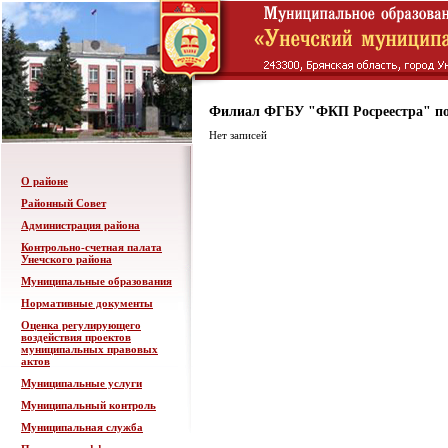
Филиал ФГБУ "ФКП Росреестра" по
Нет записей
О районе
Районный Совет
Администрация района
Контрольно-счетная палата
Унечского района
Муниципальные образования
Нормативные документы
Оценка регулирующего
воздействия проектов
муниципальных правовых
актов
Муниципальные услуги
Муниципальный контроль
Муниципальная служба