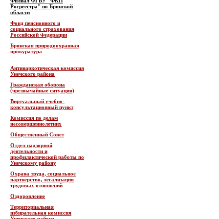
Филиал ФГБУ "ФКП
Росреестра" по Брянской
области
Фонд пенсионного и
социального страхования
Российской Федерации
Брянская природоохранная
прокуратура
Антинаркотическая комиссия
Унечского района
Гражданская оборона
(чрезвычайные ситуации)
Виртуальный учебно-
консультационный пункт
Комиссия по делам
несовершеннолетних
Общественный Совет
Отдел надзорной
деятельности и
профилактической работы по
Унечскому району
Охрана труда, социальное
партнерство, легализация
трудовых отношений
Оздоровление
Территориальная
избирательная комиссия
Унечского района