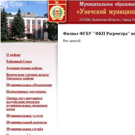
Филиал ФГБУ "ФКП Росреестра" по
Нет записей
О районе
Районный Совет
Администрация района
Контрольно-счетная палата
Унечского района
Муниципальные образования
Нормативные документы
Оценка регулирующего
воздействия проектов
муниципальных правовых
актов
Муниципальные услуги
Муниципальный контроль
Муниципальная служба