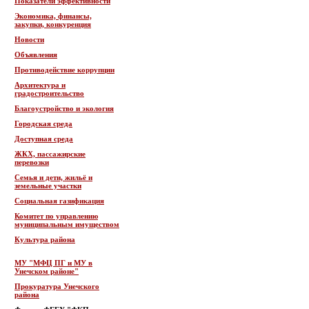
Показатели эффективности
Экономика, финансы,
закупки, конкуренция
Новости
Объявления
Противодействие коррупции
Архитектура и
градостроительство
Благоустройство и экология
Городская среда
Доступная среда
ЖКХ, пассажирские
перевозки
Семья и дети, жильё и
земельные участки
Социальная газификация
Комитет по управлению
муниципальным имуществом
Культура района
МУ "МФЦ ПГ и МУ в
Унечском районе"
Прокуратура Унечского
района