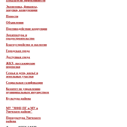
Показатели эффективности
Экономика, финансы,
закупки, конкуренция
Новости
Объявления
Противодействие коррупции
Архитектура и
градостроительство
Благоустройство и экология
Городская среда
Доступная среда
ЖКХ, пассажирские
перевозки
Семья и дети, жильё и
земельные участки
Социальная газификация
Комитет по управлению
муниципальным имуществом
Культура района
МУ "МФЦ ПГ и МУ в
Унечском районе"
Прокуратура Унечского
района