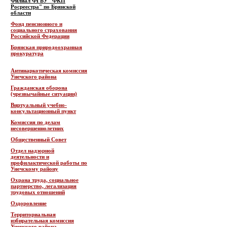
Филиал ФГБУ "ФКП
Росреестра" по Брянской
области
Фонд пенсионного и
социального страхования
Российской Федерации
Брянская природоохранная
прокуратура
Антинаркотическая комиссия
Унечского района
Гражданская оборона
(чрезвычайные ситуации)
Виртуальный учебно-
консультационный пункт
Комиссия по делам
несовершеннолетних
Общественный Совет
Отдел надзорной
деятельности и
профилактической работы по
Унечскому району
Охрана труда, социальное
партнерство, легализация
трудовых отношений
Оздоровление
Территориальная
избирательная комиссия
Унечского района