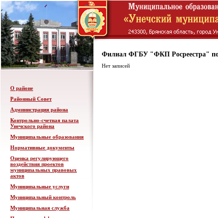
Филиал ФГБУ "ФКП Росреестра" по
Нет записей
О районе
Районный Совет
Администрация района
Контрольно-счетная палата
Унечского района
Муниципальные образования
Нормативные документы
Оценка регулирующего
воздействия проектов
муниципальных правовых
актов
Муниципальные услуги
Муниципальный контроль
Муниципальная служба