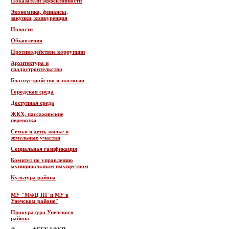
Показатели эффективности
Экономика, финансы,
закупки, конкуренция
Новости
Объявления
Противодействие коррупции
Архитектура и
градостроительство
Благоустройство и экология
Городская среда
Доступная среда
ЖКХ, пассажирские
перевозки
Семья и дети, жильё и
земельные участки
Социальная газификация
Комитет по управлению
муниципальным имуществом
Культура района
МУ "МФЦ ПГ и МУ в
Унечском районе"
Прокуратура Унечского
района