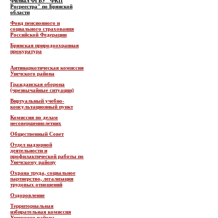
Филиал ФГБУ "ФКП
Росреестра" по Брянской
области
Фонд пенсионного и
социального страхования
Российской Федерации
Брянская природоохранная
прокуратура
Антинаркотическая комиссия
Унечского района
Гражданская оборона
(чрезвычайные ситуации)
Виртуальный учебно-
консультационный пункт
Комиссия по делам
несовершеннолетних
Общественный Совет
Отдел надзорной
деятельности и
профилактической работы по
Унечскому району
Охрана труда, социальное
партнерство, легализация
трудовых отношений
Оздоровление
Территориальная
избирательная комиссия
Унечского района