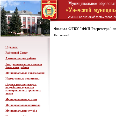
Филиал ФГБУ "ФКП Росреестра" по
Нет записей
О районе
Районный Совет
Администрация района
Контрольно-счетная палата
Унечского района
Муниципальные образования
Нормативные документы
Оценка регулирующего
воздействия проектов
муниципальных правовых
актов
Муниципальные услуги
Муниципальный контроль
Муниципальная служба