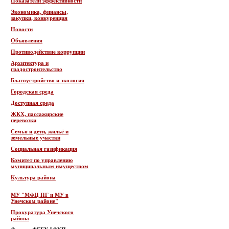
Показатели эффективности
Экономика, финансы,
закупки, конкуренция
Новости
Объявления
Противодействие коррупции
Архитектура и
градостроительство
Благоустройство и экология
Городская среда
Доступная среда
ЖКХ, пассажирские
перевозки
Семья и дети, жильё и
земельные участки
Социальная газификация
Комитет по управлению
муниципальным имуществом
Культура района
МУ "МФЦ ПГ и МУ в
Унечском районе"
Прокуратура Унечского
района