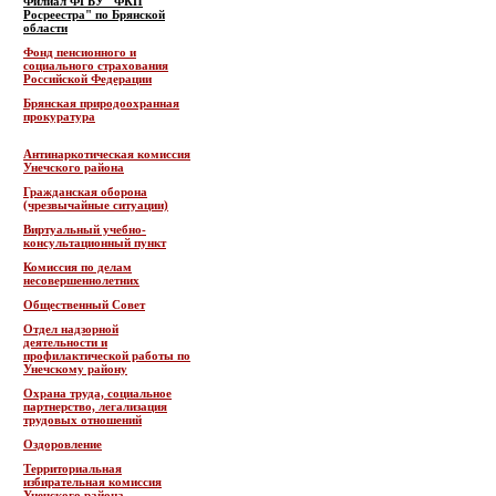
Филиал ФГБУ "ФКП
Росреестра" по Брянской
области
Фонд пенсионного и
социального страхования
Российской Федерации
Брянская природоохранная
прокуратура
Антинаркотическая комиссия
Унечского района
Гражданская оборона
(чрезвычайные ситуации)
Виртуальный учебно-
консультационный пункт
Комиссия по делам
несовершеннолетних
Общественный Совет
Отдел надзорной
деятельности и
профилактической работы по
Унечскому району
Охрана труда, социальное
партнерство, легализация
трудовых отношений
Оздоровление
Территориальная
избирательная комиссия
Унечского района