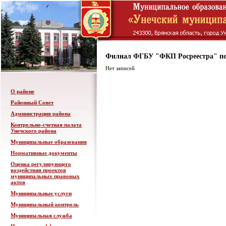
Филиал ФГБУ "ФКП Росреестра" по
Нет записей
О районе
Районный Совет
Администрация района
Контрольно-счетная палата
Унечского района
Муниципальные образования
Нормативные документы
Оценка регулирующего
воздействия проектов
муниципальных правовых
актов
Муниципальные услуги
Муниципальный контроль
Муниципальная служба