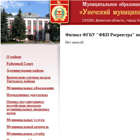
Филиал ФГБУ "ФКП Росреестра" по
Нет записей
О районе
Районный Совет
Администрация района
Контрольно-счетная палата
Унечского района
Муниципальные образования
Нормативные документы
Оценка регулирующего
воздействия проектов
муниципальных правовых
актов
Муниципальные услуги
Муниципальный контроль
Муниципальная служба