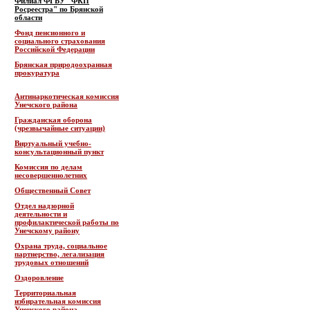
Филиал ФГБУ "ФКП
Росреестра" по Брянской
области
Фонд пенсионного и
социального страхования
Российской Федерации
Брянская природоохранная
прокуратура
Антинаркотическая комиссия
Унечского района
Гражданская оборона
(чрезвычайные ситуации)
Виртуальный учебно-
консультационный пункт
Комиссия по делам
несовершеннолетних
Общественный Совет
Отдел надзорной
деятельности и
профилактической работы по
Унечскому району
Охрана труда, социальное
партнерство, легализация
трудовых отношений
Оздоровление
Территориальная
избирательная комиссия
Унечского района