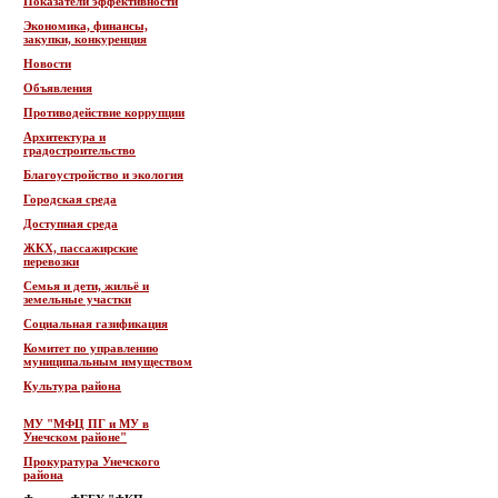
Показатели эффективности
Экономика, финансы,
закупки, конкуренция
Новости
Объявления
Противодействие коррупции
Архитектура и
градостроительство
Благоустройство и экология
Городская среда
Доступная среда
ЖКХ, пассажирские
перевозки
Семья и дети, жильё и
земельные участки
Социальная газификация
Комитет по управлению
муниципальным имуществом
Культура района
МУ "МФЦ ПГ и МУ в
Унечском районе"
Прокуратура Унечского
района