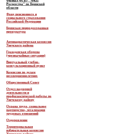
Филиал ФГБУ "ФКП
Росреестра" по Брянской
области
Фонд пенсионного и
социального страхования
Российской Федерации
Брянская природоохранная
прокуратура
Антинаркотическая комиссия
Унечского района
Гражданская оборона
(чрезвычайные ситуации)
Виртуальный учебно-
консультационный пункт
Комиссия по делам
несовершеннолетних
Общественный Совет
Отдел надзорной
деятельности и
профилактической работы по
Унечскому району
Охрана труда, социальное
партнерство, легализация
трудовых отношений
Оздоровление
Территориальная
избирательная комиссия
Унечского района