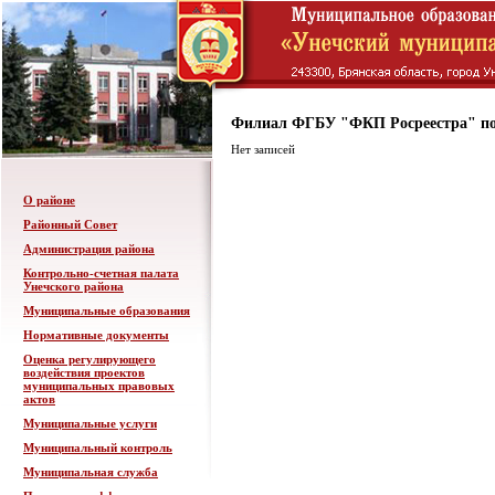
Филиал ФГБУ "ФКП Росреестра" по
Нет записей
О районе
Районный Совет
Администрация района
Контрольно-счетная палата
Унечского района
Муниципальные образования
Нормативные документы
Оценка регулирующего
воздействия проектов
муниципальных правовых
актов
Муниципальные услуги
Муниципальный контроль
Муниципальная служба