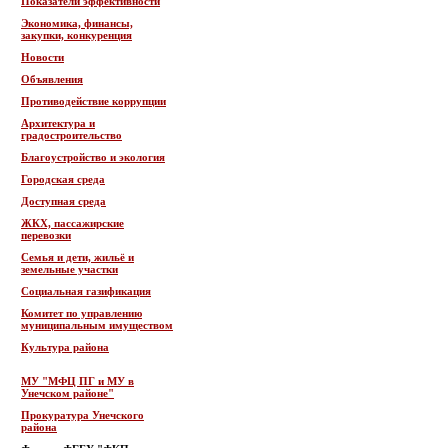
Показатели эффективности
Экономика, финансы,
закупки, конкуренция
Новости
Объявления
Противодействие коррупции
Архитектура и
градостроительство
Благоустройство и экология
Городская среда
Доступная среда
ЖКХ, пассажирские
перевозки
Семья и дети, жильё и
земельные участки
Социальная газификация
Комитет по управлению
муниципальным имуществом
Культура района
МУ "МФЦ ПГ и МУ в
Унечском районе"
Прокуратура Унечского
района