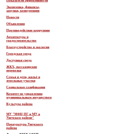
Показатели эффективности
Экономика, финансы,
закупки, конкуренция
Новости
Объявления
Противодействие коррупции
Архитектура и
градостроительство
Благоустройство и экология
Городская среда
Доступная среда
ЖКХ, пассажирские
перевозки
Семья и дети, жильё и
земельные участки
Социальная газификация
Комитет по управлению
муниципальным имуществом
Культура района
МУ "МФЦ ПГ и МУ в
Унечском районе"
Прокуратура Унечского
района