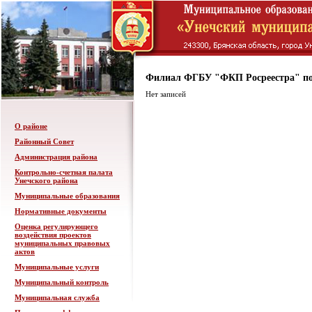
Филиал ФГБУ "ФКП Росреестра" по
Нет записей
О районе
Районный Совет
Администрация района
Контрольно-счетная палата
Унечского района
Муниципальные образования
Нормативные документы
Оценка регулирующего
воздействия проектов
муниципальных правовых
актов
Муниципальные услуги
Муниципальный контроль
Муниципальная служба