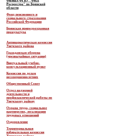
Филиал ФГБУ "ФКП
Росреестра" по Брянской
области
Фонд пенсионного и
социального страхования
Российской Федерации
Брянская природоохранная
прокуратура
Антинаркотическая комиссия
Унечского района
Гражданская оборона
(чрезвычайные ситуации)
Виртуальный учебно-
консультационный пункт
Комиссия по делам
несовершеннолетних
Общественный Совет
Отдел надзорной
деятельности и
профилактической работы по
Унечскому району
Охрана труда, социальное
партнерство, легализация
трудовых отношений
Оздоровление
Территориальная
избирательная комиссия
Унечского района