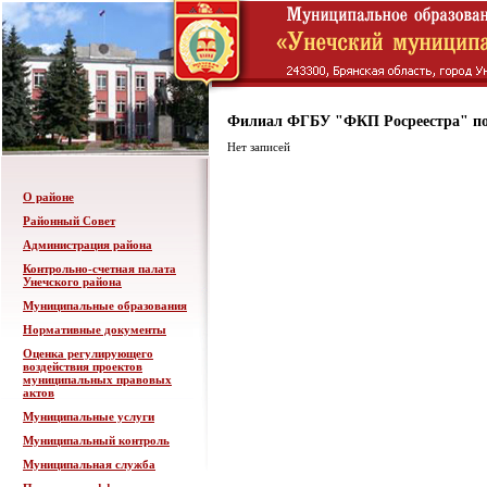
Филиал ФГБУ "ФКП Росреестра" по
Нет записей
О районе
Районный Совет
Администрация района
Контрольно-счетная палата
Унечского района
Муниципальные образования
Нормативные документы
Оценка регулирующего
воздействия проектов
муниципальных правовых
актов
Муниципальные услуги
Муниципальный контроль
Муниципальная служба