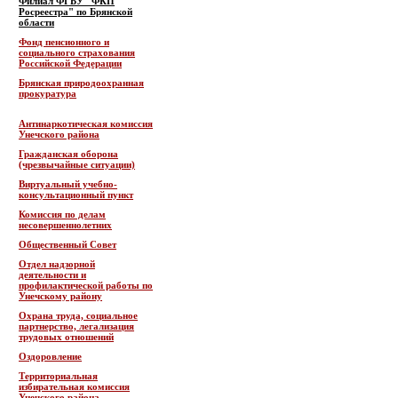
Филиал ФГБУ "ФКП
Росреестра" по Брянской
области
Фонд пенсионного и
социального страхования
Российской Федерации
Брянская природоохранная
прокуратура
Антинаркотическая комиссия
Унечского района
Гражданская оборона
(чрезвычайные ситуации)
Виртуальный учебно-
консультационный пункт
Комиссия по делам
несовершеннолетних
Общественный Совет
Отдел надзорной
деятельности и
профилактической работы по
Унечскому району
Охрана труда, социальное
партнерство, легализация
трудовых отношений
Оздоровление
Территориальная
избирательная комиссия
Унечского района