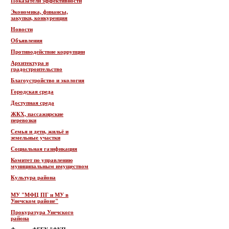
Показатели эффективности
Экономика, финансы,
закупки, конкуренция
Новости
Объявления
Противодействие коррупции
Архитектура и
градостроительство
Благоустройство и экология
Городская среда
Доступная среда
ЖКХ, пассажирские
перевозки
Семья и дети, жильё и
земельные участки
Социальная газификация
Комитет по управлению
муниципальным имуществом
Культура района
МУ "МФЦ ПГ и МУ в
Унечском районе"
Прокуратура Унечского
района