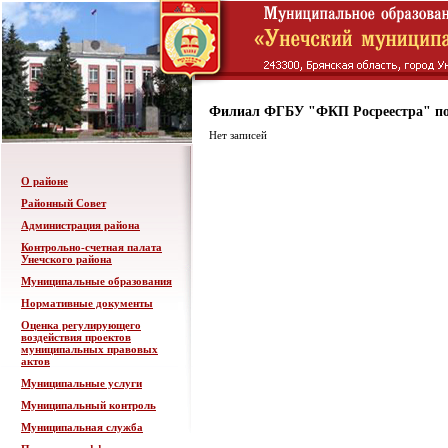
Филиал ФГБУ "ФКП Росреестра" по
Нет записей
О районе
Районный Совет
Администрация района
Контрольно-счетная палата
Унечского района
Муниципальные образования
Нормативные документы
Оценка регулирующего
воздействия проектов
муниципальных правовых
актов
Муниципальные услуги
Муниципальный контроль
Муниципальная служба