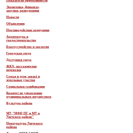
Показатели эффективности
Экономика, финансы,
закупки, конкуренция
Новости
Объявления
Противодействие коррупции
Архитектура и
градостроительство
Благоустройство и экология
Городская среда
Доступная среда
ЖКХ, пассажирские
перевозки
Семья и дети, жильё и
земельные участки
Социальная газификация
Комитет по управлению
муниципальным имуществом
Культура района
МУ "МФЦ ПГ и МУ в
Унечском районе"
Прокуратура Унечского
района