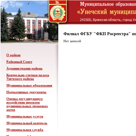
Филиал ФГБУ "ФКП Росреестра" по
Нет записей
О районе
Районный Совет
Администрация района
Контрольно-счетная палата
Унечского района
Муниципальные образования
Нормативные документы
Оценка регулирующего
воздействия проектов
муниципальных правовых
актов
Муниципальные услуги
Муниципальный контроль
Муниципальная служба