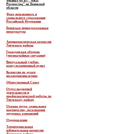
Филиал ФГБУ "ФКП
Росреестра" по Брянской
области
Фонд пенсионного и
социального страхования
Российской Федерации
Брянская природоохранная
прокуратура
Антинаркотическая комиссия
Унечского района
Гражданская оборона
(чрезвычайные ситуации)
Виртуальный учебно-
консультационный пункт
Комиссия по делам
несовершеннолетних
Общественный Совет
Отдел надзорной
деятельности и
профилактической работы по
Унечскому району
Охрана труда, социальное
партнерство, легализация
трудовых отношений
Оздоровление
Территориальная
избирательная комиссия
Унечского района