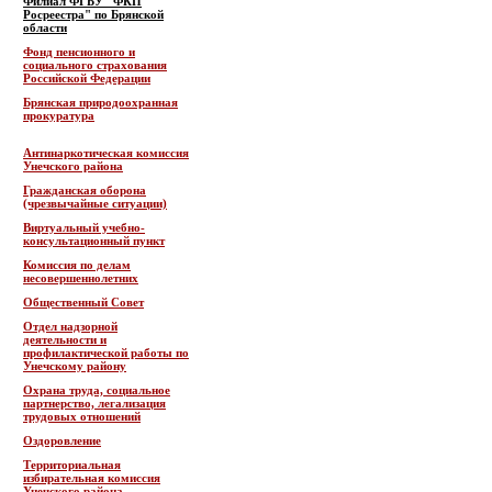
Филиал ФГБУ "ФКП
Росреестра" по Брянской
области
Фонд пенсионного и
социального страхования
Российской Федерации
Брянская природоохранная
прокуратура
Антинаркотическая комиссия
Унечского района
Гражданская оборона
(чрезвычайные ситуации)
Виртуальный учебно-
консультационный пункт
Комиссия по делам
несовершеннолетних
Общественный Совет
Отдел надзорной
деятельности и
профилактической работы по
Унечскому району
Охрана труда, социальное
партнерство, легализация
трудовых отношений
Оздоровление
Территориальная
избирательная комиссия
Унечского района