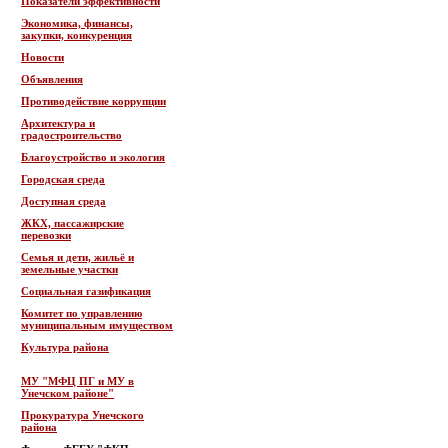
Показатели эффективности
Экономика, финансы,
закупки, конкуренция
Новости
Объявления
Противодействие коррупции
Архитектура и
градостроительство
Благоустройство и экология
Городская среда
Доступная среда
ЖКХ, пассажирские
перевозки
Семья и дети, жильё и
земельные участки
Социальная газификация
Комитет по управлению
муниципальным имуществом
Культура района
МУ "МФЦ ПГ и МУ в
Унечском районе"
Прокуратура Унечского
района