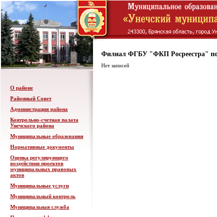
Филиал ФГБУ "ФКП Росреестра" по
Нет записей
О районе
Районный Совет
Администрация района
Контрольно-счетная палата
Унечского района
Муниципальные образования
Нормативные документы
Оценка регулирующего
воздействия проектов
муниципальных правовых
актов
Муниципальные услуги
Муниципальный контроль
Муниципальная служба