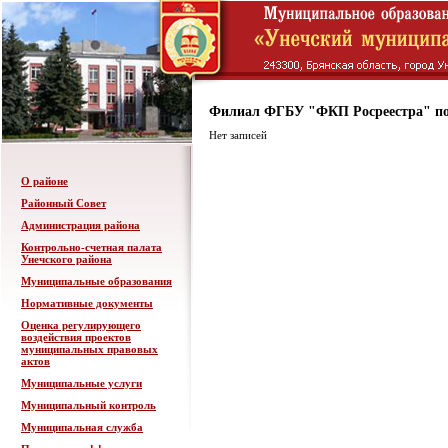
Филиал ФГБУ "ФКП Росреестра" по
Нет записей
О районе
Районный Совет
Администрация района
Контрольно-счетная палата
Унечского района
Муниципальные образования
Нормативные документы
Оценка регулирующего
воздействия проектов
муниципальных правовых
актов
Муниципальные услуги
Муниципальный контроль
Муниципальная служба