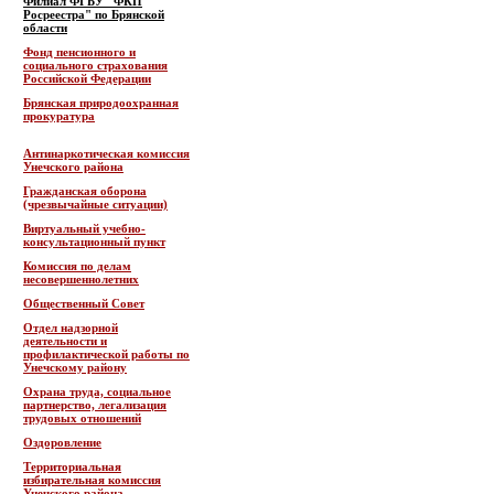
Филиал ФГБУ "ФКП
Росреестра" по Брянской
области
Фонд пенсионного и
социального страхования
Российской Федерации
Брянская природоохранная
прокуратура
Антинаркотическая комиссия
Унечского района
Гражданская оборона
(чрезвычайные ситуации)
Виртуальный учебно-
консультационный пункт
Комиссия по делам
несовершеннолетних
Общественный Совет
Отдел надзорной
деятельности и
профилактической работы по
Унечскому району
Охрана труда, социальное
партнерство, легализация
трудовых отношений
Оздоровление
Территориальная
избирательная комиссия
Унечского района