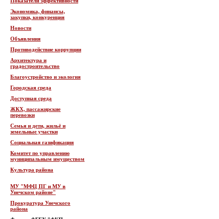
Показатели эффективности
Экономика, финансы,
закупки, конкуренция
Новости
Объявления
Противодействие коррупции
Архитектура и
градостроительство
Благоустройство и экология
Городская среда
Доступная среда
ЖКХ, пассажирские
перевозки
Семья и дети, жильё и
земельные участки
Социальная газификация
Комитет по управлению
муниципальным имуществом
Культура района
МУ "МФЦ ПГ и МУ в
Унечском районе"
Прокуратура Унечского
района