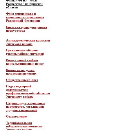
Филиал ФГБУ "ФКП
Росреестра" по Брянской
области
Фонд пенсионного и
социального страхования
Российской Федерации
Брянская природоохранная
прокуратура
Антинаркотическая комиссия
Унечского района
Гражданская оборона
(чрезвычайные ситуации)
Виртуальный учебно-
консультационный пункт
Комиссия по делам
несовершеннолетних
Общественный Совет
Отдел надзорной
деятельности и
профилактической работы по
Унечскому району
Охрана труда, социальное
партнерство, легализация
трудовых отношений
Оздоровление
Территориальная
избирательная комиссия
Унечского района