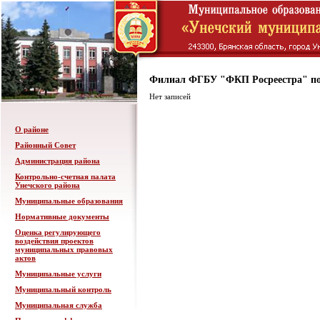
Филиал ФГБУ "ФКП Росреестра" по
Нет записей
О районе
Районный Совет
Администрация района
Контрольно-счетная палата
Унечского района
Муниципальные образования
Нормативные документы
Оценка регулирующего
воздействия проектов
муниципальных правовых
актов
Муниципальные услуги
Муниципальный контроль
Муниципальная служба