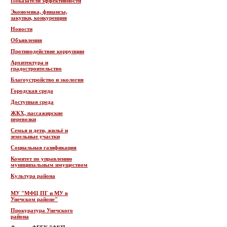
Показатели эффективности
Экономика, финансы,
закупки, конкуренция
Новости
Объявления
Противодействие коррупции
Архитектура и
градостроительство
Благоустройство и экология
Городская среда
Доступная среда
ЖКХ, пассажирские
перевозки
Семья и дети, жильё и
земельные участки
Социальная газификация
Комитет по управлению
муниципальным имуществом
Культура района
МУ "МФЦ ПГ и МУ в
Унечском районе"
Прокуратура Унечского
района