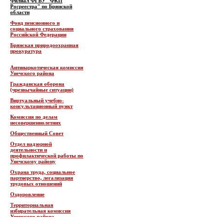
Филиал ФГБУ "ФКП
Росреестра" по Брянской
области
Фонд пенсионного и
социального страхования
Российской Федерации
Брянская природоохранная
прокуратура
Антинаркотическая комиссия
Унечского района
Гражданская оборона
(чрезвычайные ситуации)
Виртуальный учебно-
консультационный пункт
Комиссия по делам
несовершеннолетних
Общественный Совет
Отдел надзорной
деятельности и
профилактической работы по
Унечскому району
Охрана труда, социальное
партнерство, легализация
трудовых отношений
Оздоровление
Территориальная
избирательная комиссия
Унечского района