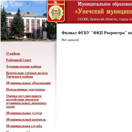
Филиал ФГБУ "ФКП Росреестра" по
Нет записей
О районе
Районный Совет
Администрация района
Контрольно-счетная палата
Унечского района
Муниципальные образования
Нормативные документы
Оценка регулирующего
воздействия проектов
муниципальных правовых
актов
Муниципальные услуги
Муниципальный контроль
Муниципальная служба