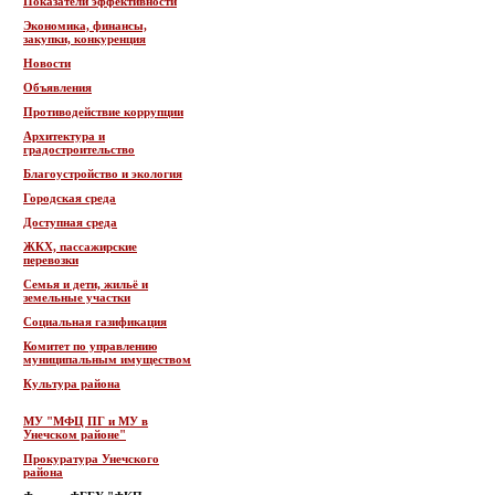
Показатели эффективности
Экономика, финансы,
закупки, конкуренция
Новости
Объявления
Противодействие коррупции
Архитектура и
градостроительство
Благоустройство и экология
Городская среда
Доступная среда
ЖКХ, пассажирские
перевозки
Семья и дети, жильё и
земельные участки
Социальная газификация
Комитет по управлению
муниципальным имуществом
Культура района
МУ "МФЦ ПГ и МУ в
Унечском районе"
Прокуратура Унечского
района