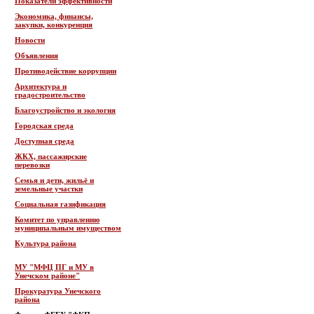
Показатели эффективности
Экономика, финансы,
закупки, конкуренция
Новости
Объявления
Противодействие коррупции
Архитектура и
градостроительство
Благоустройство и экология
Городская среда
Доступная среда
ЖКХ, пассажирские
перевозки
Семья и дети, жильё и
земельные участки
Социальная газификация
Комитет по управлению
муниципальным имуществом
Культура района
МУ "МФЦ ПГ и МУ в
Унечском районе"
Прокуратура Унечского
района