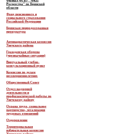
Филиал ФГБУ "ФКП
Росреестра" по Брянской
области
Фонд пенсионного и
социального страхования
Российской Федерации
Брянская природоохранная
прокуратура
Антинаркотическая комиссия
Унечского района
Гражданская оборона
(чрезвычайные ситуации)
Виртуальный учебно-
консультационный пункт
Комиссия по делам
несовершеннолетних
Общественный Совет
Отдел надзорной
деятельности и
профилактической работы по
Унечскому району
Охрана труда, социальное
партнерство, легализация
трудовых отношений
Оздоровление
Территориальная
избирательная комиссия
Унечского района