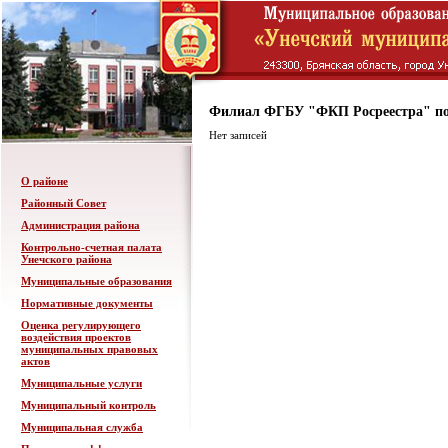
Филиал ФГБУ "ФКП Росреестра" по
Нет записей
О районе
Районный Совет
Администрация района
Контрольно-счетная палата
Унечского района
Муниципальные образования
Нормативные документы
Оценка регулирующего
воздействия проектов
муниципальных правовых
актов
Муниципальные услуги
Муниципальный контроль
Муниципальная служба