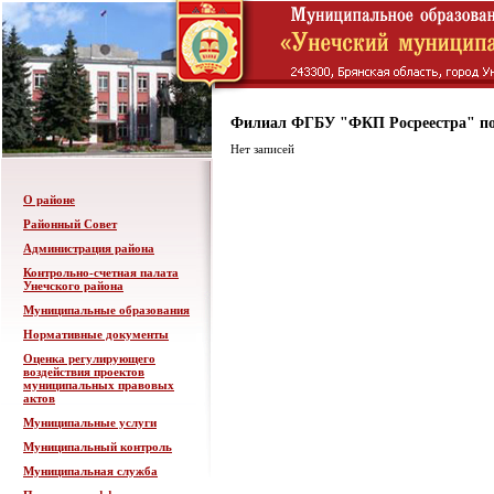
Филиал ФГБУ "ФКП Росреестра" по
Нет записей
О районе
Районный Совет
Администрация района
Контрольно-счетная палата
Унечского района
Муниципальные образования
Нормативные документы
Оценка регулирующего
воздействия проектов
муниципальных правовых
актов
Муниципальные услуги
Муниципальный контроль
Муниципальная служба