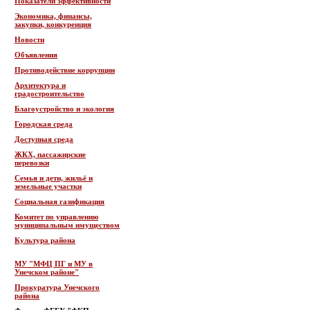
Показатели эффективности
Экономика, финансы,
закупки, конкуренция
Новости
Объявления
Противодействие коррупции
Архитектура и
градостроительство
Благоустройство и экология
Городская среда
Доступная среда
ЖКХ, пассажирские
перевозки
Семья и дети, жильё и
земельные участки
Социальная газификация
Комитет по управлению
муниципальным имуществом
Культура района
МУ "МФЦ ПГ и МУ в
Унечском районе"
Прокуратура Унечского
района