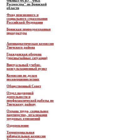
Филиал ФГБУ "ФКП
Росреестра" по Брянской
области
Фонд пенсионного и
социального страхования
Российской Федерации
Брянская природоохранная
прокуратура
Антинаркотическая комиссия
Унечского района
Гражданская оборона
(чрезвычайные ситуации)
Виртуальный учебно-
консультационный пункт
Комиссия по делам
несовершеннолетних
Общественный Совет
Отдел надзорной
деятельности и
профилактической работы по
Унечскому району
Охрана труда, социальное
партнерство, легализация
трудовых отношений
Оздоровление
Территориальная
избирательная комиссия
Унечского района