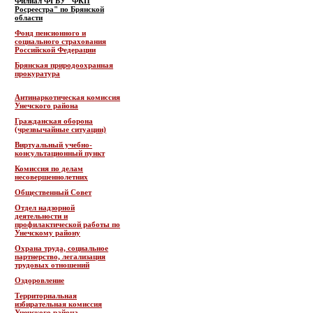
Филиал ФГБУ "ФКП
Росреестра" по Брянской
области
Фонд пенсионного и
социального страхования
Российской Федерации
Брянская природоохранная
прокуратура
Антинаркотическая комиссия
Унечского района
Гражданская оборона
(чрезвычайные ситуации)
Виртуальный учебно-
консультационный пункт
Комиссия по делам
несовершеннолетних
Общественный Совет
Отдел надзорной
деятельности и
профилактической работы по
Унечскому району
Охрана труда, социальное
партнерство, легализация
трудовых отношений
Оздоровление
Территориальная
избирательная комиссия
Унечского района