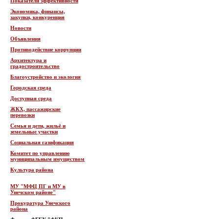
Показатели эффективности
Экономика, финансы,
закупки, конкуренция
Новости
Объявления
Противодействие коррупции
Архитектура и
градостроительство
Благоустройство и экология
Городская среда
Доступная среда
ЖКХ, пассажирские
перевозки
Семья и дети, жильё и
земельные участки
Социальная газификация
Комитет по управлению
муниципальным имуществом
Культура района
МУ "МФЦ ПГ и МУ в
Унечском районе"
Прокуратура Унечского
района