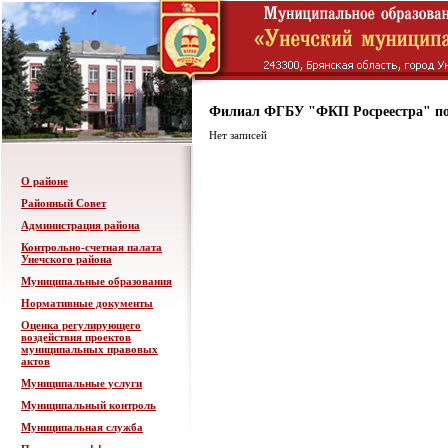
Филиал ФГБУ "ФКП Росреестра" по
Нет записей
О районе
Районный Совет
Администрация района
Контрольно-счетная палата
Унечского района
Муниципальные образования
Нормативные документы
Оценка регулирующего
воздействия проектов
муниципальных правовых
актов
Муниципальные услуги
Муниципальный контроль
Муниципальная служба